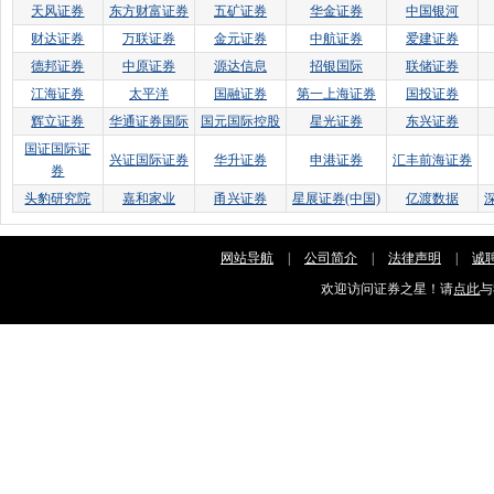
天风证券
东方财富证券
五矿证券
华金证券
中国银河
财达证券
万联证券
金元证券
中航证券
爱建证券
德邦证券
中原证券
源达信息
招银国际
联储证券
江海证券
太平洋
国融证券
第一上海证券
国投证券
辉立证券
华通证券国际
国元国际控股
星光证券
东兴证券
国证国际证
兴证国际证券
华升证券
申港证券
汇丰前海证券
券
头豹研究院
嘉和家业
甬兴证券
星展证券(中国)
亿渡数据
网站导航
|
公司简介
|
法律声明
|
诚
欢迎访问证券之星！请
点此
与