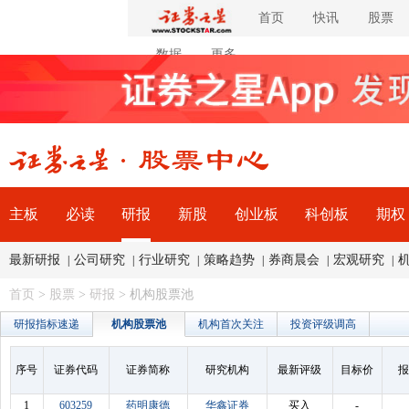
首页
快讯
股票
数据
更多
主板
必读
研报
新股
创业板
科创板
期权
最新研报
公司研究
行业研究
策略趋势
券商晨会
宏观研究
|
|
|
|
|
|
首页
>
股票
>
研报
> 机构股票池
研报指标速递
机构股票池
机构首次关注
投资评级调高
序号
证券代码
证券简称
研究机构
最新评级
目标价
报
1
603259
药明康德
华鑫证券
买入
-