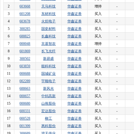
2
603668
天马科技
华鑫证券
增持
-
3
601208
东材科技
华鑫证券
买入
-
4
603678
火炬电子
华鑫证券
买入
-
5
300285
国瓷材料
华鑫证券
买入
-
6
688825
长鑫科技
华鑫证券
买入
-
7
000048
京基智农
华鑫证券
增持
-
8
601869
长飞光纤
华鑫证券
买入
-
9
300502
新易盛
华鑫证券
买入
-
10
603859
能科科技
华鑫证券
买入
-
11
000688
国城矿业
华鑫证券
买入
-
12
002289
宇顺电子
华鑫证券
买入
-
13
688663
新风光
华鑫证券
买入
-
14
000657
中钨高新
华鑫证券
买入
-
15
000680
山推股份
华鑫证券
买入
-
16
600331
宏达股份
华鑫证券
买入
-
17
000528
柳工
华鑫证券
买入
-
18
001399
惠科股份
华鑫证券
买入
-
19
300689
澄天伟业
华鑫证券
买入
-