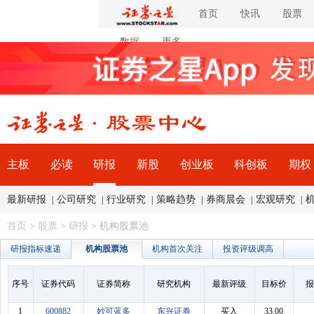
首页
快讯
股票
数据
更多
主板
必读
研报
新股
创业板
科创板
期权
最新研报
公司研究
行业研究
策略趋势
券商晨会
宏观研究
|
|
|
|
|
|
首页
>
股票
>
研报
> 机构股票池
研报指标速递
机构股票池
机构首次关注
投资评级调高
序号
证券代码
证券简称
研究机构
最新评级
目标价
报
1
600882
妙可蓝多
东兴证券
买入
33.00