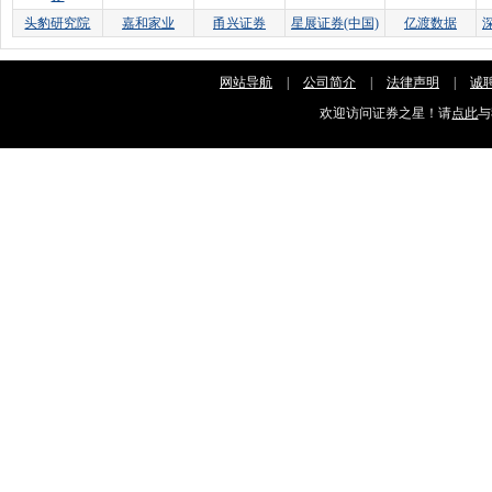
头豹研究院
嘉和家业
甬兴证券
星展证券(中国)
亿渡数据
网站导航
|
公司简介
|
法律声明
|
诚
欢迎访问证券之星！请
点此
与