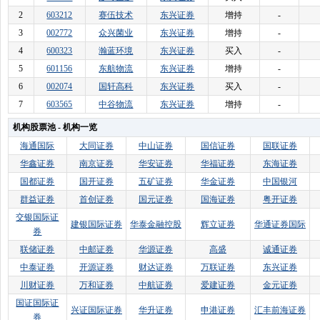
2
603212
赛伍技术
东兴证券
增持
-
3
002772
众兴菌业
东兴证券
增持
-
4
600323
瀚蓝环境
东兴证券
买入
-
5
601156
东航物流
东兴证券
增持
-
6
002074
国轩高科
东兴证券
买入
-
7
603565
中谷物流
东兴证券
增持
-
机构股票池 - 机构一览
海通国际
大同证券
中山证券
国信证券
国联证券
华鑫证券
南京证券
华安证券
华福证券
东海证券
国都证券
国开证券
五矿证券
华金证券
中国银河
群益证券
首创证券
国元证券
国海证券
粤开证券
交银国际证
建银国际证券
华泰金融控股
辉立证券
华通证券国际
券
联储证券
中邮证券
华源证券
高盛
诚通证券
中泰证券
开源证券
财达证券
万联证券
东兴证券
川财证券
万和证券
中航证券
爱建证券
金元证券
国证国际证
兴证国际证券
华升证券
申港证券
汇丰前海证券
券