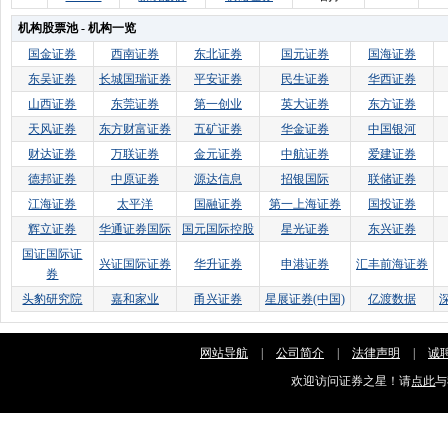
机构股票池 - 机构一览
国金证券
西南证券
东北证券
国元证券
国海证券
东吴证券
长城国瑞证券
平安证券
民生证券
华西证券
山西证券
东莞证券
第一创业
英大证券
东方证券
天风证券
东方财富证券
五矿证券
华金证券
中国银河
财达证券
万联证券
金元证券
中航证券
爱建证券
德邦证券
中原证券
源达信息
招银国际
联储证券
江海证券
太平洋
国融证券
第一上海证券
国投证券
辉立证券
华通证券国际
国元国际控股
星光证券
东兴证券
国证国际证
兴证国际证券
华升证券
申港证券
汇丰前海证券
券
头豹研究院
嘉和家业
甬兴证券
星展证券(中国)
亿渡数据
网站导航
|
公司简介
|
法律声明
|
诚
欢迎访问证券之星！请
点此
与