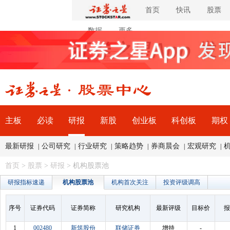
首页
快讯
股票
数据
更多
主板
必读
研报
新股
创业板
科创板
期权
最新研报
公司研究
行业研究
策略趋势
券商晨会
宏观研究
|
|
|
|
|
|
首页
>
股票
>
研报
> 机构股票池
研报指标速递
机构股票池
机构首次关注
投资评级调高
序号
证券代码
证券简称
研究机构
最新评级
目标价
报
1
002480
新筑股份
联储证券
增持
-