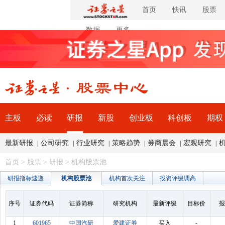
首页
快讯
股票
数据
更多
主板
必读
研报
新股
创业板
科创板
期权
最新研报
公司研究
行业研究
策略趋势
券商晨会
宏观研究
|
|
|
|
|
|
首页
>
股票
>
研报
> 机构股票池
研报指标速递
机构股票池
机构首次关注
投资评级调高
序号
证券代码
证券简称
研究机构
最新评级
目标价
报
1
601965
中国汽研
爱建证券
买入
-