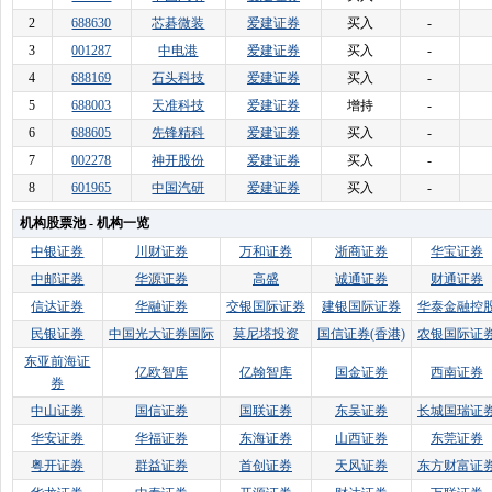
2
688630
芯碁微装
爱建证券
买入
-
3
001287
中电港
爱建证券
买入
-
4
688169
石头科技
爱建证券
买入
-
5
688003
天准科技
爱建证券
增持
-
6
688605
先锋精科
爱建证券
买入
-
7
002278
神开股份
爱建证券
买入
-
8
601965
中国汽研
爱建证券
买入
-
机构股票池 - 机构一览
中银证券
川财证券
万和证券
浙商证券
华宝证券
中邮证券
华源证券
高盛
诚通证券
财通证券
信达证券
华融证券
交银国际证券
建银国际证券
华泰金融控
民银证券
中国光大证券国际
莫尼塔投资
国信证券(香港)
农银国际证
东亚前海证
亿欧智库
亿翰智库
国金证券
西南证券
券
中山证券
国信证券
国联证券
东吴证券
长城国瑞证
华安证券
华福证券
东海证券
山西证券
东莞证券
粤开证券
群益证券
首创证券
天风证券
东方财富证