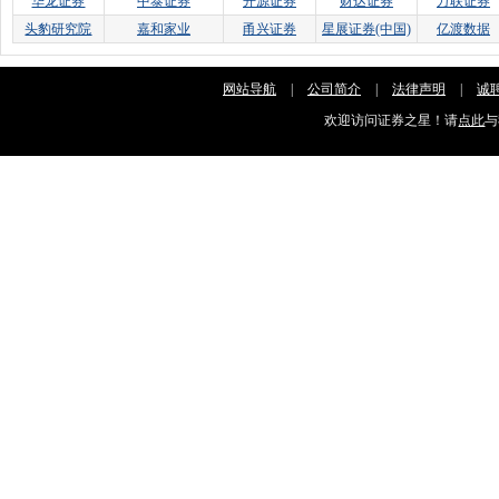
华龙证券
中泰证券
开源证券
财达证券
万联证券
头豹研究院
嘉和家业
甬兴证券
星展证券(中国)
亿渡数据
网站导航
|
公司简介
|
法律声明
|
诚
欢迎访问证券之星！请
点此
与