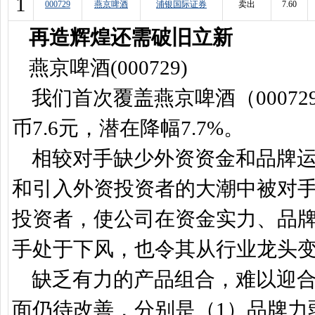
1
000729
燕京啤酒
浦银国际证券
卖出
7.60
再造辉煌还需破旧立新
燕京啤酒(000729)
我们首次覆盖燕京啤酒（00072
币7.6元，潜在降幅7.7%。
相较对手缺少外资资金和品牌运
和引入外资投资者的大潮中被对
投资者，使公司在资金实力、品
手处于下风，也令其从行业龙头
缺乏有力的产品组合，难以迎合
面仍待改善，分别是（1）品牌力