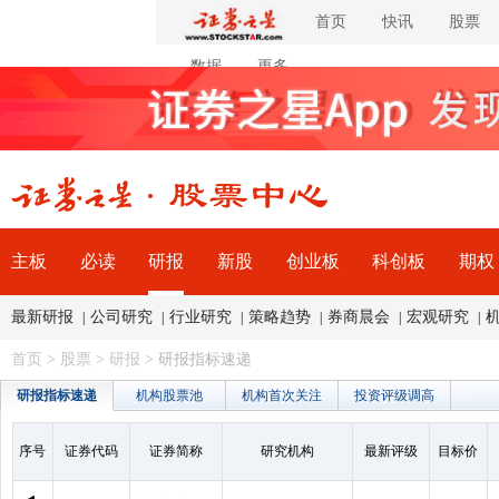
首页
快讯
股票
数据
更多
主板
必读
研报
新股
创业板
科创板
期权
最新研报
公司研究
行业研究
策略趋势
券商晨会
宏观研究
|
|
|
|
|
|
首页
>
股票
>
研报
> 研报指标速递
研报指标速递
机构股票池
机构首次关注
投资评级调高
序号
证券代码
证券简称
研究机构
最新评级
目标价