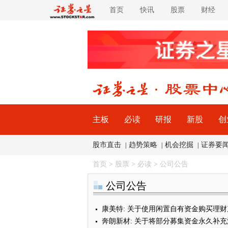
首页
快讯
股票
财经
主板
必读
研报
新股
创
股市直击
趋势策略
机会挖掘
证券要
|
|
|
首页
>
股票
>
必读
>
公司公告
公司公告
康美特: 关于使用闲置自有资金购买理
奔朗新材: 关于将部分募集资金永久补