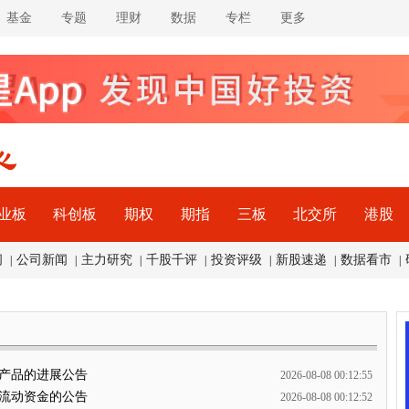
基金
专题
理财
数据
专栏
更多
业板
科创板
期权
期指
三板
北交所
港股
闻
公司新闻
主力研究
千股千评
投资评级
新股速递
数据看市
|
|
|
|
|
|
|
财产品的进展公告
2026-08-08 00:12:55
充流动资金的公告
2026-08-08 00:12:52