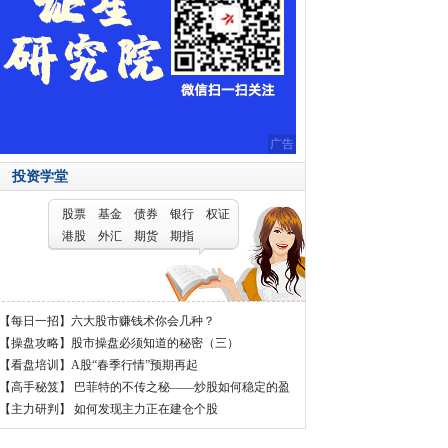
广告
投资学堂
股票
基金
债券
银行
权证
港股
外汇
期货
期指
【每日一招】
六大股市赚钱术你会几种？
【操盘攻略】
股市操盘必须知道的秘密（三）
【看盘培训】
A股“春季行情”预期再起
【高手秘笈】
巴菲特的不传之秘——炒股如何稳定的盈
利
【主力研判】
如何发现主力正在建仓个股