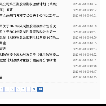
有限公司第五期股票期权激励计划（草案）
2026-08-08 00:09:04
草案）摘要
2026-08-08 00:09:02
事会薪酬与考核委员会关于公司2025年…
2026-08-08 00:09:01
司关于2022年限制性股票激励计划首次…
2026-08-08 00:08:59
司关于2024年限制性股票激励计划第一…
2026-08-08 00:08:57
股票激励计划股权激励限制性股票授予结果…
2026-08-08 00:08:56
（草案）
2026-08-08 00:08:55
自查表
2026-08-08 00:08:53
励计划预留授予激励对象名单（截至预留授…
2026-08-08 00:08:52
股票激励计划激励对象授予预留部分限制性…
2026-08-08 00:08:51
2026-08-08 00:08:48
2026-08-08 00:08:47
告
2026-08-08 00:08:45
3
4
5
6
7
8
9
10