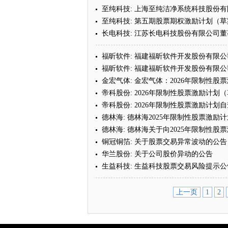
至纯科技: 上海至纯洁净系统科技股份
至纯科技: 第五期股票期权激励计划（
长电科技: 江苏长电科技股份有限公司董
福昕软件: 福建福昕软件开发股份有限公
福昕软件: 福建福昕软件开发股份有限公
金宏气体: 金宏气体：2026年限制性
帝科股份: 2026年限制性股票激励计划
帝科股份: 2026年限制性股票激励计划
德林海: 德林海2025年限制性股票激
德林海: 德林海关于向2025年限制性
铜冠铜箔: 关于股票交易异常波动的公告
华兰股份: 关于公司股价异动的公告
生益科技: 生益科技股票交易风险提示公
上一页
1
2