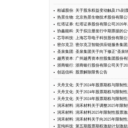
柏诚股份: 关于股东权益变动触及1%刻
热景生物: 北京热景生物技术股份有限
红塔证券: 红塔证券股份有限公司202
协鑫能科: 关于拟注册发行中期票据的公
芯导科技: 上海芯导电子科技股份有限
密尔克卫: 密尔克卫智能供应链服务集
圣泉集团: 圣泉集团关于向下修正“圣泉
越秀资本: 广州越秀资本控股集团股份有
浙商银行: 浙商银行股份有限公司关于2
创远信科: 股票解除限售公告
天舟文化: 关于2024年股票期权与限
天舟文化: 关于2024年股票期权与限
天舟文化: 关于2024年股票期权与限
润禾材料: 润禾材料关于调整2025年
润禾材料: 润禾材料2025年限制性股
润禾材料: 润禾材料关于向2025年限
至纯科技: 第五期股票期权激励计划激