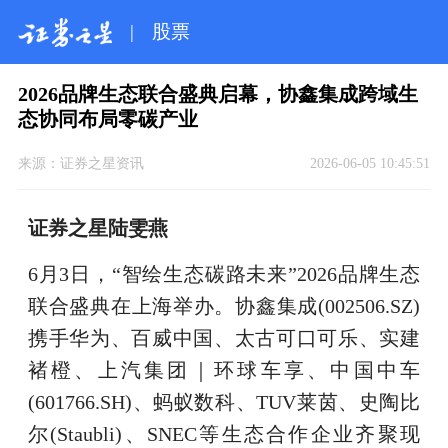
|
股票
2026品牌生态联合盛典启幕，协鑫集成跨域生
态协同布局零碳产业
来源：
证券之星资讯
2026-06-05 10:45:51
证券之星陆雯燕
6月3日，“智绘生态碳路未来”2026品牌生态
联合盛典在上海举办。协鑫集成(002506.SZ)
携手华为、百威中国、太古可口可乐、实建
褚橙、上汽集团｜环球车享、中国中车
(601766.SH)、蚂蚁数科、TUV莱茵、史陶比
尔(Staubli)、SNEC等生态合作企业齐聚现