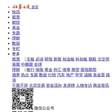
首页
快讯
股票
财经
基金
专题
理财
数据
专栏
更多
股票
|
主板
必读
研报
新股
创业板
科创板
期权
北交所
港股
中概股
全球
理财
|
银行
保险
黄金
外汇
债券
期货
股指期货
酒界
热点
专题
数据
行情
汽车
地产
学堂
滤镜
基金荟
路
演
千股千评
大宗交易
资金流向
龙虎榜
人物专访
商业资讯
微信公众号