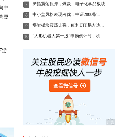
沪指震荡反弹，煤炭、电子化学品板块...
7
向中
中小盘风格表现占优，中证2000指...
8
高更
煤炭板块震荡走强，红利ETF易方达...
9
“人形机器人第一股”申购倒计时，机...
10
下游