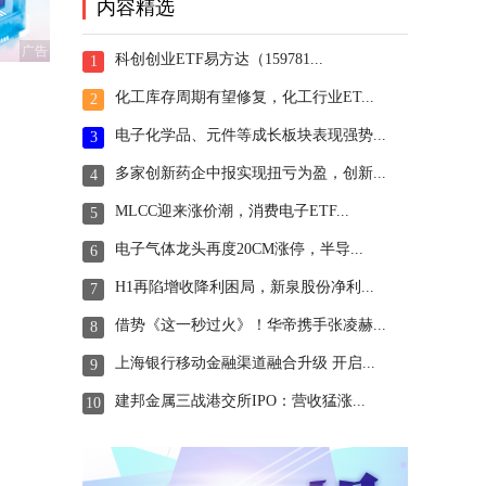
内容精选
广告
科创创业ETF易方达（159781...
1
化工库存周期有望修复，化工行业ET...
2
电子化学品、元件等成长板块表现强势...
3
多家创新药企中报实现扭亏为盈，创新...
4
MLCC迎来涨价潮，消费电子ETF...
5
电子气体龙头再度20CM涨停，半导...
6
H1再陷增收降利困局，新泉股份净利...
7
借势《这一秒过火》！华帝携手张凌赫...
8
上海银行移动金融渠道融合升级 开启...
9
建邦金属三战港交所IPO：营收猛涨...
10