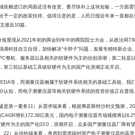
域依赖进口的局面还没有改变。要尽快补上这块短板，一方面需
给予一定的政策扶持。值得注意的是，人民日报近年来一直都在
文接近10篇。
值显现从2021年初的两会到年中的两院院士大会，从政治局73
强调科技自立自强，加快解决“卡脖子”问题，发展专精特新企业
PC整机、服务器以及相关的软硬件为主的信创浪潮；第二轮是
，第三轮以基础工具链软硬件为主的国产化浪潮正在开启。
、EDA等，而测量仪器侧属于软硬件系统相关的基础工具链。我
分认知，而电子测量仪器等相关软硬件系统的投资价值正在显现
是第一要务11）从需求端来看，根据弗若斯特沙利文预测，202
CAGR增长172.38亿美元，国内电子测量仪器市场规模将以6.2
链软硬件为主的国产化03.0，浪潮开启，众多国产测量仪器厂商有
。22）从供给端来看，考虑到需求端对国产电子测量仪器的高景