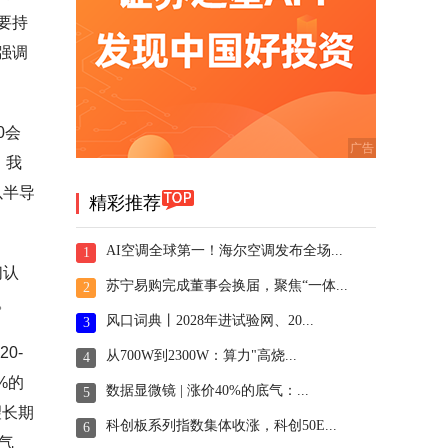
要持
强调
0会
。我
以半导
精彩推荐
AI空调全球第一！海尔空调发布全场...
1
们认
苏宁易购完成董事会换届，聚焦“一体...
2
。
风口词典丨2028年进试验网、20...
3
0-
从700W到2300W：算力"高烧...
4
%的
数据显微镜 | 涨价40%的底气：...
5
望长期
科创板系列指数集体收涨，科创50E...
6
气