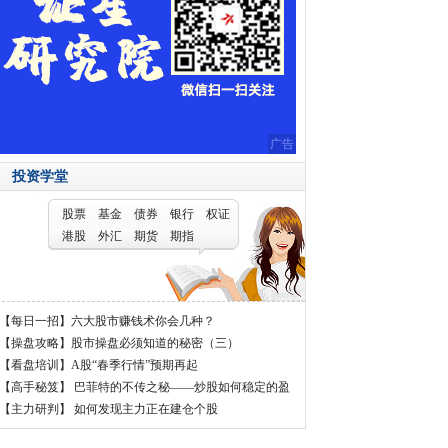
广告
投资学堂
股票
基金
债券
银行
权证
港股
外汇
期货
期指
【每日一招】
六大股市赚钱术你会几种？
【操盘攻略】
股市操盘必须知道的秘密（三）
【看盘培训】
A股“春季行情”预期再起
【高手秘笈】
巴菲特的不传之秘——炒股如何稳定的盈
利
【主力研判】
如何发现主力正在建仓个股