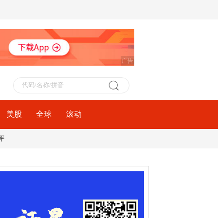
广告
美股
全球
滚动
评