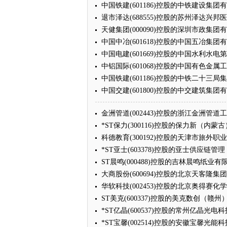
中国铁建(601186)控股的中铁建设集
退市泽达(688555)控股的苏州泽达兴
天健集团(000090)控股的深圳市政集
中国中冶(601618)控股的中国五冶集
中国电建(601669)控股的中国水利水
中铝国际(601068)控股的中国有色金
中国铁建(601186)控股的中铁二十三
中国交建(601800)控股的中交建筑集
金洲管道(002443)控股的浙江金洲管
*ST保力(300116)控股的保力新（
科德教育(300192)控股的天津市旅外
*ST亚士(603378)控股的亚士供应
ST晨鸣(000488)控股的吉林晨鸣纸
大商股份(600694)控股的北京天客隆
华软科技(002453)控股的北京奥得赛
ST美克(600337)控股的美克数创（
*ST亿晶(600537)控股的常州亿晶
*ST宝馨(002514)控股的安徽宝馨