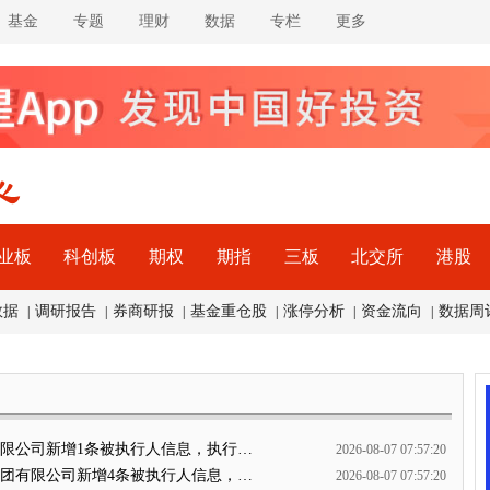
基金
专题
理财
数据
专栏
更多
业板
科创板
期权
期指
三板
北交所
港股
数据
调研报告
券商研报
基金重仓股
涨停分析
资金流向
数据周
|
|
|
|
|
|
团有限公司新增1条被执行人信息，执行…
2026-08-07 07:57:20
局集团有限公司新增4条被执行人信息，…
2026-08-07 07:57:20