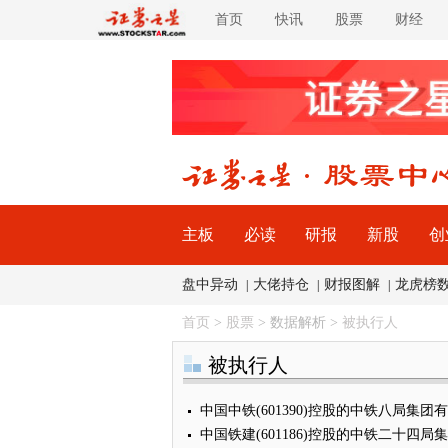
首页
快讯
股票
财经
主板
必读
研报
新股
创
盘中异动
大佬持仓
财报图解
龙虎榜
|
|
|
首页
>
股票
> 数据解析 >
被执行人
被执行人
中国中铁(601390)控股的中铁八局集
中国铁建(601186)控股的中铁二十四