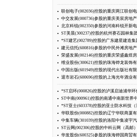
联创电子(002036)控股的重庆两江联
中交发展(000736)参股的重庆美宸房
北京科锐(002350)参股的河南科锐开
ST美晨(300237)控股的杭州赛石园
*ST建艺(002789)控股的广东建星
建元信托(600816)参股的中民外滩房
荣盛发展(002146)控股的重庆荣盛鑫
维业股份(300621)控股的珠海铧龙装
中国出版(601949)控股的现代出版社
退市岩石(600696)控股的上海光年酒
*ST启环(000826)控股的泸溪启迪
ST中南(000961)控股的南通中南新
*ST亚士(603378)控股的亚士防水
华联股份(000882)控股的辽宁华联商
中集车辆(301039)控股的洛阳中集凌
ST云网(002306)控股的中科云网（
华发股份(600325)参股的珠海铧国商