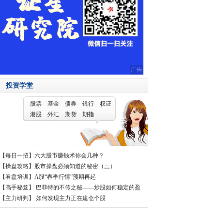
广告
投资学堂
股票
基金
债券
银行
权证
港股
外汇
期货
期指
【每日一招】
六大股市赚钱术你会几种？
【操盘攻略】
股市操盘必须知道的秘密（三）
【看盘培训】
A股“春季行情”预期再起
【高手秘笈】
巴菲特的不传之秘——炒股如何稳定的盈
利
【主力研判】
如何发现主力正在建仓个股