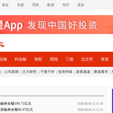
基金
专题
理财
数据
专栏
更多
业板
科创板
期权
期指
三板
北交所
港股
闻
公司新闻
主力研究
千股千评
投资评级
新股速递
数据看市
|
|
|
|
|
|
|
券余额190.71亿元
2026-08-06 12:11:36
资融券余额66.97亿元
2026-08-06 12:11:35