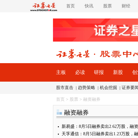
首页
快讯
股票
财经
主板
必读
研报
新股
创
股市直击
趋势策略
机会挖掘
证券要
|
|
|
首页
>
股票
>
融资融券
融资融券
新易盛：8月5日融券卖出2.62万股，融资融
天孚通信：8月5日融券卖出1.23万股，融