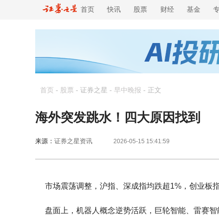
首页
快讯
股票
财经
基金
首页
-
股票
- 证券之星 -
早中晚报
-
正文
海外突发跳水！四大原因找到
来源：
证券之星资讯
2026-05-15 15:41:59
市场震荡调整，沪指、深成指均跌超1%，创业板指
盘面上，机器人概念逆势活跃，巨轮智能、雷赛智