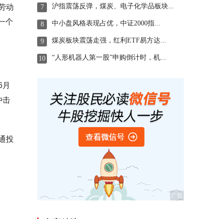
沪指震荡反弹，煤炭、电子化学品板块...
劳动
7
一个
中小盘风格表现占优，中证2000指...
8
煤炭板块震荡走强，红利ETF易方达...
9
“人形机器人第一股”申购倒计时，机...
10
6月
冲击
通投