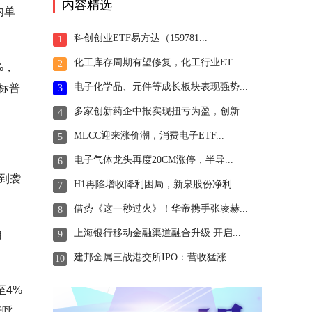
内容精选
内单
科创创业ETF易方达（159781...
1
化工库存周期有望修复，化工行业ET...
2
%，
电子化学品、元件等成长板块表现强势...
，标普
3
多家创新药企中报实现扭亏为盈，创新...
4
MLCC迎来涨价潮，消费电子ETF...
5
电子气体龙头再度20CM涨停，半导...
6
到袭
H1再陷增收降利困局，新泉股份净利...
7
借势《这一秒过火》！华帝携手张凌赫...
8
上海银行移动金融渠道融合升级 开启...
自
9
建邦金属三战港交所IPO：营收猛涨...
10
至4%
行呼