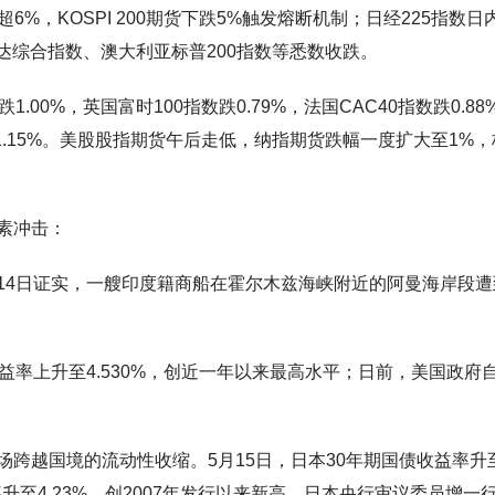
跌超6%，KOSPI 200期货下跌5%触发熔断机制；日经225指数日
加达综合指数、澳大利亚标普200指数等悉数收跌。
00%，英国富时100指数跌0.79%，法国CAC40指数跌0.88
数涨1.15%。美股股指期货午后走低，纳指期货跌幅一度扩大至1%
素冲击：
14日证实，一艘印度籍商船在霍尔木兹海峡附近的阿曼海岸段遭
益率上升至4.530%，创近一年以来最高水平；日前，美国政府
。
跨越国境的流动性收缩。5月15日，日本30年期国债收益率升
升至4.23%，创2007年发行以来新高。日本央行审议委员增一