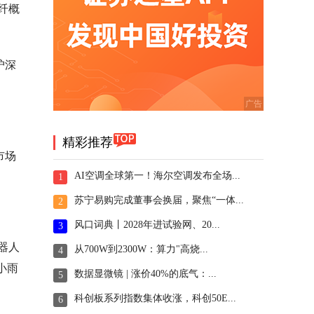
纤概
沪深
精彩推荐
市场
AI空调全球第一！海尔空调发布全场...
1
苏宁易购完成董事会换届，聚焦“一体...
2
风口词典丨2028年进试验网、20...
3
器人
从700W到2300W：算力"高烧...
4
小雨
数据显微镜 | 涨价40%的底气：...
5
科创板系列指数集体收涨，科创50E...
6