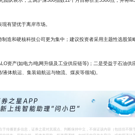
队表示，上调沪深300指数12个月目标价至5300点，并将MS
表现有望优于离岸市场。
游制造和硬核科技公司更为集中；建议投资者采用主题性选股策
LO资产(如电力/电网升级及工业供应链等)；二是受益于石油供
销/液体航运、集装箱航运与物流、煤炭等领域)。
在于传播更多信息，证券之星对其观点、判断保持中立，不保证该内容（包括但不限