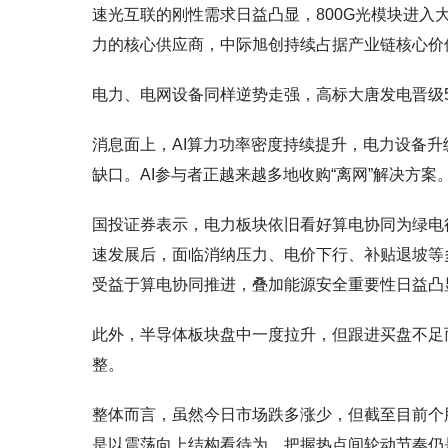
速光互联的刚性需求日益凸显，800G光模块进入
力的核心供应商，中际旭创持续占据产业链核心价
电力、电网设备同样逆势走强，高标大唐发电晋级
消息面上，AI算力功率密度持续提升，电力设备升
缺口。AI参与者正越来越多地收购“离网”解决方
国投证券表示，电力板块依旧看好算电协同为绿电
速发展后，面临消纳压力、电价下行、补贴退坡等
受益于算电协同推进，叠加能源安全重要性日益凸
此外，半导体板块盘中一度拉升，但跟进买盘不足
整。
整体而言，虽然今日市场跌多涨少，但截至目前个
是以震荡向上结构看待为，把握热点间轮动节奏仍