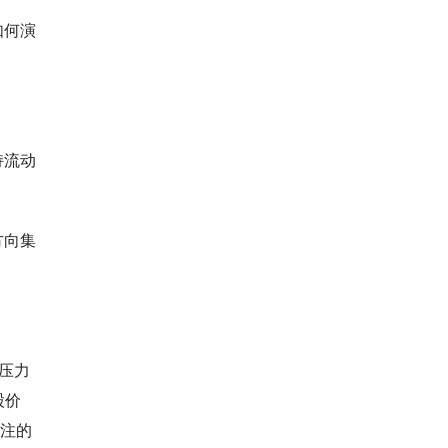
如何演
持流动
方向集
压力
股价
关注的