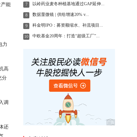
以岭药业麦冬种植基地通过GAP延伸...
量产能
7
数据显微镜 | 供给增速20% v...
8
科金明IPO：募资额缩水、补流项目...
9
中欧基金20周年：打造“超级工厂”...
10
电力
机高
充分
入调
体还
气、