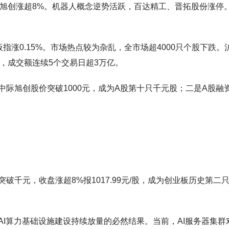
际旭创涨超8%。机器人概念逆势活跃，百达精工、晋拓股份涨停
业板指涨0.15%。市场热点较为杂乱，全市场超4000只个股下跌。
亿，成交额连续5个交易日超3万亿。
际旭创股价突破1000元，成为A股第十只千元股；二是A股融
千元，收盘涨超8%报1017.99元/股，成为创业板历史第二只
I算力基础设施建设持续放量的必然结果。当前，AI服务器集群