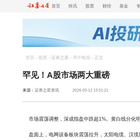
首页
快讯
股票
财经
基金
首页
-
股票
- 证券之星 -
早中晚报
-
正文
罕见！A股市场两大重磅
来源：
证券之星资讯
2026-05-12 15:51:21
市场震荡调整，深成指盘中跌超1%。黄白线分化
盘面上，电网设备板块震荡拉升，太阳电缆、汉缆