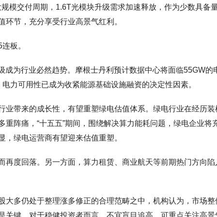
大规模交付周期，1.6T光模块升级需求加速释放，作为少数具备
值环节，充分享受行业高景气红利。
5连板。
级成为行业必然趋势。摩根士丹利预计数据中心将面临55GW的
案。电力可用性已成为收紧能源基础设施融资的决定性因素。
行业带来的成长性，有望重塑绿电估值体系。绿电行业在经历装
多重阵痛，“十五五”期间，围绕解决算力能耗问题，绿电企业将
显，绿电运营商有望迎来估值重塑。
而再度回落。另一方面，算力租赁、商业航天等前期热门方向陷
股大多仍处于整理涨多修正的合理范畴之中，机构认为，市场整
是关键。对于稳健投资者而言，不宜盲目追高，可重点关注高景