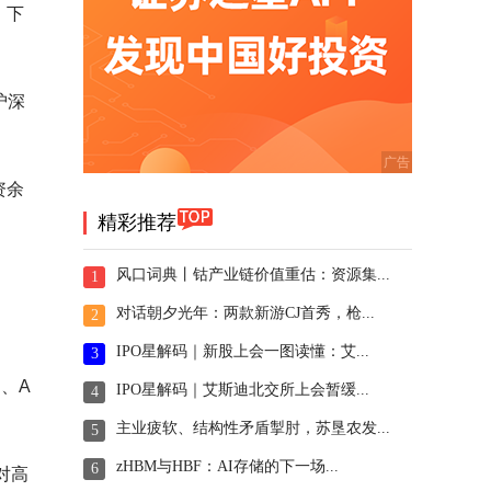
。下
沪深
资余
精彩推荐
风口词典丨钴产业链价值重估：资源集...
1
对话朝夕光年：两款新游CJ首秀，枪...
2
IPO星解码｜新股上会一图读懂：艾...
3
、A
IPO星解码｜艾斯迪北交所上会暂缓...
4
主业疲软、结构性矛盾掣肘，苏垦农发...
5
zHBM与HBF：AI存储的下一场...
6
对高