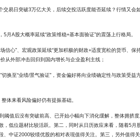
5个交易日突破3万亿大关，后续交投活跃度能否延续？行情又会
5月A股大概率延续“政策维稳+基本面验证”的震荡上行格局。
场信心”、宏观政策延续“更加积极的财政+适度宽松的货币、保
定价从外部冲击回归到国内增长与企业盈利主线；
”切换至“业绩/景气验证”，资金偏好将向业绩确定性与政策受益
，整体来看风险偏好仍有提振基础。
行到阈值后没有突破前高、已开始小幅向下消化缓解，整体拥挤度
散，低位题材比较活跃。第二，同时从日历效应来看，随着5月
段、中证2000较绩优股的相对表现值得关注。第三，另外值得