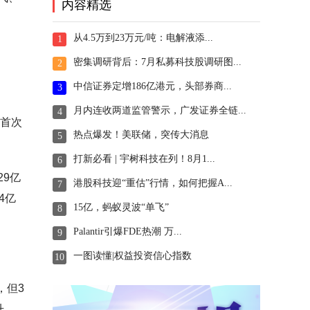
内容精选
从4.5万到23万元/吨：电解液添...
1
密集调研背后：7月私募科技股调研图...
2
中信证券定增186亿港元，头部券商...
3
月内连收两道监管警示，广发证券全链...
4
地首次
热点爆发！美联储，突传大消息
5
打新必看 | 宇树科技在列！8月1...
6
29亿
港股科技迎“重估”行情，如何把握A...
7
4亿
15亿，蚂蚁灵波“单飞”
8
Palantir引爆FDE热潮 万...
9
一图读懂|权益投资信心指数
10
，但3
升，