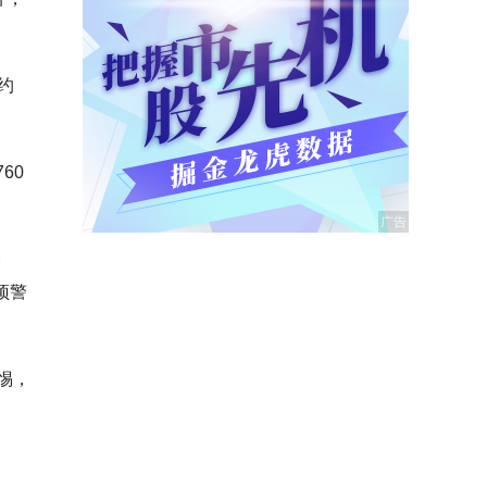
约
60
仓
预警
惕，