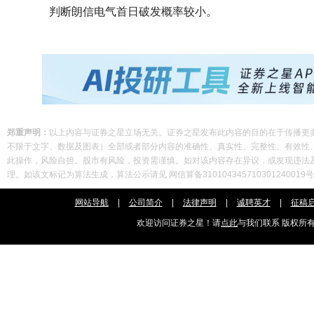
判断朗信电气首日破发概率较小。
郑重声明：
以上内容与证券之星立场无关。证券之星发布此内容的目的在于传播更
不限于文字、数据及图表）全部或者部分内容的准确性、真实性、完整性、有效性
此操作，风险自担。股市有风险，投资需谨慎。如对该内容存在异议，或发现违法及不良信息
理。如该文标记为算法生成，算法公示请见 网信算备310104345710301240019
网站导航
|
公司简介
|
法律声明
|
诚聘英才
|
征稿
欢迎访问证券之星！请
点此
与我们联系 版权所有： C