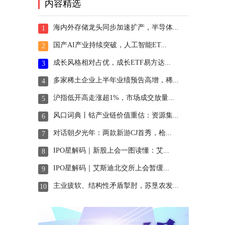
内容精选
海内外存储龙头同步加速扩产，半导体...
1
国产AI产业持续突破，人工智能ET...
2
成长风格相对占优，成长ETF易方达...
3
多家稀土企业上半年业绩预告高增，稀...
4
沪指低开高走涨超1%，市场成交放量...
5
风口词典丨钴产业链价值重估：资源集...
6
对话朝夕光年：两款新游CJ首秀，枪...
7
IPO星解码｜新股上会一图读懂：艾...
8
IPO星解码｜艾斯迪北交所上会暂缓...
9
主业疲软、结构性矛盾掣肘，苏垦农发...
10