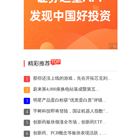
精彩推荐
那些还没上线的游戏，先在开拓芯见到...
1
蔚来第4,000座换电站落成暨第五...
2
明星产品蛋白粉获“优质蛋白质”评级...
3
宇树科技即将登陆，国证机器人指数“...
4
创新药板块领涨全市场，创新药ETF...
5
创新药、PCB概念等板块表现活跃，...
6