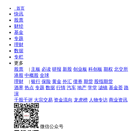
首页
快讯
股票
财经
基金
专题
理财
数据
专栏
更多
股票
|
主板
必读
研报
新股
创业板
科创板
期权
北交所
港股
中概股
全球
理财
|
银行
保险
黄金
外汇
债券
期货
股指期货
酒界
热点
专题
数据
行情
汽车
地产
学堂
滤镜
基金荟
路
演
千股千评
大宗交易
资金流向
龙虎榜
人物专访
商业资讯
微信公众号