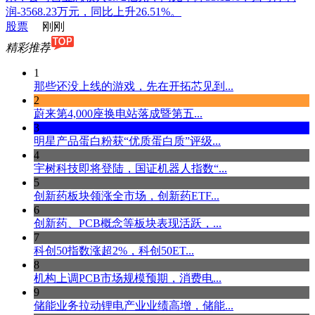
润-3568.23万元，同比上升26.51%。
股票
刚刚
精彩推荐
1
那些还没上线的游戏，先在开拓芯见到...
2
蔚来第4,000座换电站落成暨第五...
3
明星产品蛋白粉获“优质蛋白质”评级...
4
宇树科技即将登陆，国证机器人指数“...
5
创新药板块领涨全市场，创新药ETF...
6
创新药、PCB概念等板块表现活跃，...
7
科创50指数涨超2%，科创50ET...
8
机构上调PCB市场规模预期，消费电...
9
储能业务拉动锂电产业业绩高增，储能...