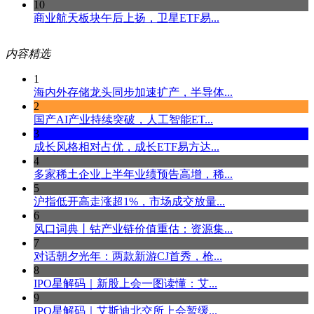
10
商业航天板块午后上扬，卫星ETF易...
内容精选
1
海内外存储龙头同步加速扩产，半导体...
2
国产AI产业持续突破，人工智能ET...
3
成长风格相对占优，成长ETF易方达...
4
多家稀土企业上半年业绩预告高增，稀...
5
沪指低开高走涨超1%，市场成交放量...
6
风口词典丨钴产业链价值重估：资源集...
7
对话朝夕光年：两款新游CJ首秀，枪...
8
IPO星解码｜新股上会一图读懂：艾...
9
IPO星解码｜艾斯迪北交所上会暂缓...