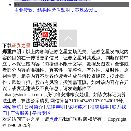
10
主业疲软、结构性矛盾掣肘，苏垦农发...
下载
证券之星
郑重声明：
以上内容与证券之星立场无关。证券之星发布此内
容的目的在于传播更多信息，证券之星对其观点、判断保持中
立，不保证该内容（包括但不限于文字、数据及图表）全部或
者部分内容的准确性、真实性、完整性、有效性、及时性、原
创性等。相关内容不对各位读者构成任何投资建议，据此操
作，风险自担。股市有风险，投资需谨慎。如对该内容存在异
议，或发现违法及不良信息，请发送邮件至
jubao@stockstar.com，我们将安排核实处理。如该文标记为算
法生成，算法公示请见 网信算备310104345710301240019号。
网站导航
|
公司简介
|
法律声明
|
诚聘英才
|
征稿启事
|
联系我
们
|
广告服务
|
举报专区
欢迎访问证券之星！请
点此
与我们联系 版权所有： Copyright
© 1996-
2026年