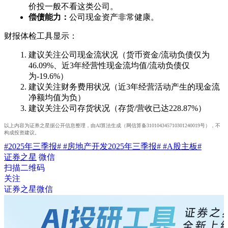
价投一般不看这类公司。
偿债能力：
公司现金资产非常健康。
财报体检工具显示：
建议关注公司现金流状况（货币资金/流动负债仅为
46.09%、近3年经营性现金流均值/流动负债仅
为-19.6%）
建议关注财务费用状况（近3年经营活动产生的现金流
净额均值为负）
建议关注公司存货状况（存货/营收已达228.87%）
以上内容为证券之星据公开信息整理，由AI算法生成（网信算备310104345710301240019号），不
构成投资建议。
#2025年三季报#
#房地产开发2025年三季报#
#A股主板#
证券之星
微信
扫描二维码
关注
证券之星微信