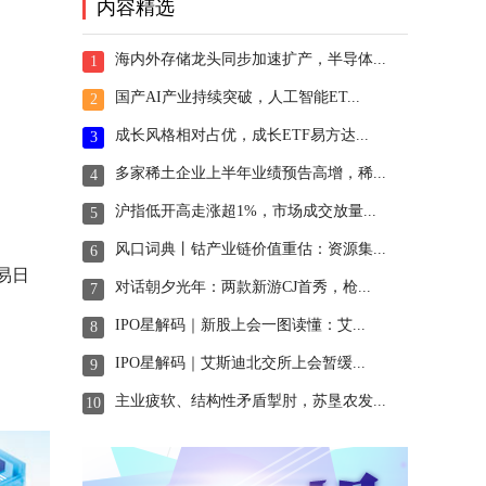
内容精选
海内外存储龙头同步加速扩产，半导体...
1
国产AI产业持续突破，人工智能ET...
2
成长风格相对占优，成长ETF易方达...
3
多家稀土企业上半年业绩预告高增，稀...
4
沪指低开高走涨超1%，市场成交放量...
5
风口词典丨钴产业链价值重估：资源集...
6
易日
对话朝夕光年：两款新游CJ首秀，枪...
7
IPO星解码｜新股上会一图读懂：艾...
8
IPO星解码｜艾斯迪北交所上会暂缓...
9
主业疲软、结构性矛盾掣肘，苏垦农发...
10