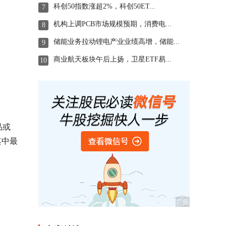
科创50指数涨超2%，科创50ET...
7
机构上调PCB市场规模预期，消费电...
8
储能业务拉动锂电产业业绩高增，储能...
9
商业航天板块午后上扬，卫星ETF易...
10
品或
其中最