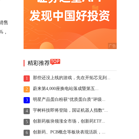
，销售
%，
精彩推荐
那些还没上线的游戏，先在开拓芯见到...
1
蔚来第4,000座换电站落成暨第五...
2
明星产品蛋白粉获“优质蛋白质”评级...
3
宇树科技即将登陆，国证机器人指数“...
4
创新药板块领涨全市场，创新药ETF...
5
创新药、PCB概念等板块表现活跃，...
6