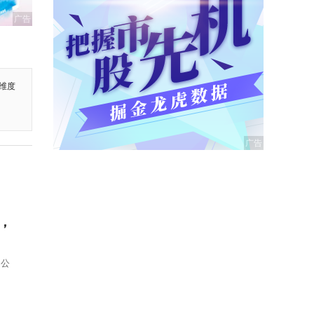
广告
维度
长，
，公