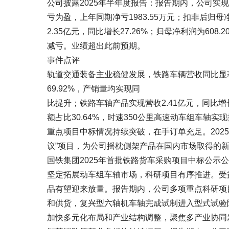
公司披露2025年半年度报告：报告期内，公司实现营收
亏为盈，上年同期净亏1983.55万元；扣非后归母净利
2.35亿元，同比增长27.26%；归母净利润为608.
减亏。业绩超出此前预期。
事件点评
轨道交通装备主业稳健发展，铁路车辆营收同比显著
69.92%，产销量均实现同
比提升；铁路车轴产品实现营收2.41亿元，同比增长
额占比30.64%，时速350公里高速动车组车轴实
重点项目中标情况持续突破，在手订单充足。2025
议”项目，为公司摇枕侧架产品在国内市场取得的
国铁集团2025年首批铁路货车采购项目中标公示
坚定拓展动车组车轴市场，科研项目有序推进。受
品有望迎来放量。报告期内，公司多项重点科研项目
和供货，复兴型六轴机车轴完成试制进入型式试验
加快多元化布局和产业结构调整，聚焦多产业协同