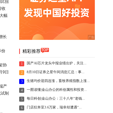
同比扭
营收
比大幅
增长
标份
精彩推荐
国产AI芯片龙头中报业绩出炉，关注...
1
架协
月9日
8月10日证券之星午间消息汇总：事...
2
生猪均价迎四连涨，畜牧养殖指数上涨...
3
端产
一图读懂|金山办公的科创属性和投资...
4
成试制
每日科创|金山办公：三十八年“老钱...
5
。
门店狂奔至3.6万家，瑞幸却遭遇“...
6