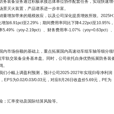
防务装备业务通过积极承接总体单位协作配套任务，实现快速增
场景灭火装置，产品谱系进一步丰富。
量增加带来的规模效应，以及公司深化提质增效所致。2025H
加6.91pct至2.29%；期间费用率同比下降4.22pct至10.95%
.49%（yoy-2.19pct）、财务费用率-1.07%（yoy+0.63pct
国内市场份额的基础上，重点拓展国内高速动车组车轴等细分领
，筑牢轨交装备业务基本盘。同时，公司依托自身优势拓展防务装
阔。
小幅上调盈利预测，预计公司2025-2027年实现归母净利润
3.8%，EPS为0.02/0.03/0.03元，对应8月26日收盘价5.69元，PE为
险；汇率变动及国际结算风险等。