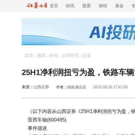
首页
快讯
股票
财经
基金
首页
-
股票
-
研报
-
公司研究
-
正文
25H1净利润扭亏为盈，铁路车
来源：
山西证券
作者：
姚健,杨晶晶
2025-08-26 17:41:00
（以下内容从山西证券《25H1净利润扭亏为盈，
晋西车轴(600495)
事件描述