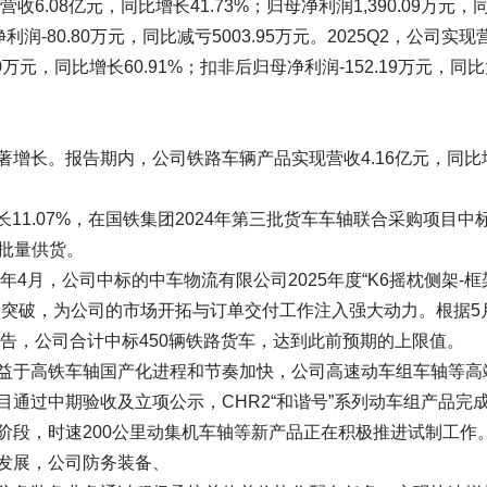
6.08亿元，同比增长41.73%；归母净利润1,390.09万元，
润-80.80万元，同比减亏5003.95万元。2025Q2，公司实现
20万元，同比增长60.91%；扣非后归母净利润-152.19万元，同
增长。报告期内，公司铁路车辆产品实现营收4.16亿元，同比
11.07%，在国铁集团2024年第三批货车车轴联合采购项目中
现批量供货。
年4月，公司中标的中车物流有限公司2025年度“K6摇枕侧架-框
新突破，为公司的市场开拓与订单交付工作注入强大动力。根据5
公告，公司合计中标450辆铁路货车，达到此前预期的上限值。
益于高铁车轴国产化进程和节奏加快，公司高速动车组车轴等高
通过中期验收及立项公示，CHR2“和谐号”系列动车组产品完
阶段，时速200公里动集机车轴等新产品正在积极推进试制工作
发展，公司防务装备、