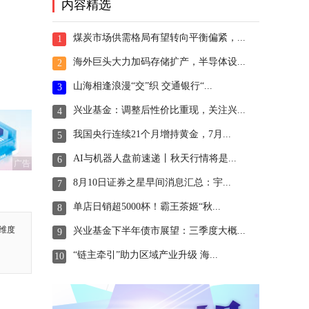
内容精选
煤炭市场供需格局有望转向平衡偏紧，...
1
海外巨头大力加码存储扩产，半导体设...
2
山海相逢浪漫“交”织 交通银行“...
3
兴业基金：调整后性价比重现，关注兴...
4
我国央行连续21个月增持黄金，7月...
5
AI与机器人盘前速递丨秋天行情将是...
6
广告
8月10日证券之星早间消息汇总：宇...
7
单店日销超5000杯！霸王茶姬“秋...
8
维度
兴业基金下半年债市展望：三季度大概...
9
“链主牵引”助力区域产业升级 海...
10