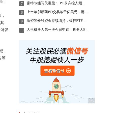
长；
豪特节能闯关港股：IPO前实控人频...
7
上半年创新药BD交易破千亿美元，港...
8
1，
险资等长线资金持续增持，银行ETF...
9
，其
）、研发
人形机器人第一股今日申购，机器人E...
10
域、
备等