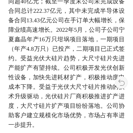
同超40亿元；截至一季度末公司未完成设备
合同总计222.37亿元，其中未完成半导体设
备合同13.43亿元公司在手订单大幅增长，保
障业绩高速增长。2022年5月，公司子公司宁
夏鑫晶年产16万只坩埚项目落地，一期项目
（年产4.8万只）已投产，二期项目已正式签
约。受益光伏大硅片趋势，大尺寸硅片先进
产能扩产有望持续。公司积极开发光伏创新
性设备，加快先进耗材扩产，积极推动度电
成本下降。受益于光伏大尺寸硅片推动的技
术升级驱动，光伏硅片厂商积极推进扩产进
度，大尺寸硅片扩产项目纷纷落地。公司协
助客户建立规模化市场优势，市场占有率进
一步提升。