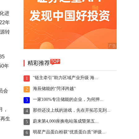
元化进
22年
能源转
35
精彩推荐
0年
“链主牵引”助力区域产业升级 海...
1
海辰储能的“菏泽跨越”
2
员会
一家100%专注储能的企业，为何押...
3
月，
那些还没上线的游戏，先在开拓芯见到...
4
可再生
蔚来第4,000座换电站落成暨第五...
5
明星产品蛋白粉获“优质蛋白质”评级...
6