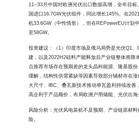
11--33月中国对欧洲光伏出口数据高增，全年目标上
国进口16.7GW光伏组件，同比增长145%。在2
机33.6GW（中性情形），但在REPowerEU
至58GW。
投资建议：（1）印度市场及俄乌局势是光伏Q1、Q
建，以及2022H2硅料产能释放后产业链整体将
点推荐市场存在预期差的龙头晶科能源、隆基股份、
缓解，结构性供需紧缺等因素导致部分辅材存在涨
大尺寸、IBC、叠瓦新技术推动单瓦盈利持续改
高企利于产品顺价，布局欧洲户用储能、光伏出海
风险分析：光伏风电装机不及预期、产业链原材料
险。