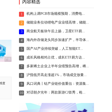
内容精选
机构上调PCB市场规模预期，消费电...
1
储能业务拉动锂电产业业绩高增，储能...
2
商业航天板块午后上扬，卫星ETF易...
3
海内外存储龙头同步加速扩产，半导体...
4
国产AI产业持续突破，人工智能ET...
5
成长风格相对占优，成长ETF易方达...
6
广告
多家稀土企业上半年业绩预告高增，稀...
7
沪指低开高走涨超1%，市场成交放量...
8
维度
风口词典丨钴产业链价值重估：资源集...
9
对话朝夕光年：两款新游CJ首秀，枪...
10