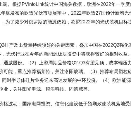
调。根据PVInfoLink统计中国海关数据，欧洲在2022年一季
021年底发布的欧盟光伏市场展望中，2022年欧盟27国预计新增光
计划中，为了减少对俄罗斯的能源依赖，欧盟2022年的光伏装机目标
2排产及出货量持续较好的关键因素，叠加中国在2022Q2强化
降本，光伏行业在今年的新能源板块投资中将获得较好的相对收益
通威股份。（2）上游周期品价格Q2-Q3有望见顶，成本端压
价可能，重点推荐福莱特，关注洛阳玻璃。（3）推荐布局颗粒
善，同时半导体硅片业务迎来高速发展的中环股份。（4）欧洲能
企业，关注阳光电源、锦浪科技、固德威等。
价格波动；国家电网投资、信息化建设低于预期致使装机落地受