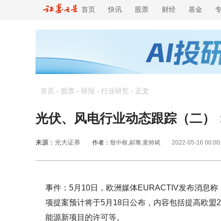
首页
快讯
股票
财经
基金
首页
-
股票
-
研报
-
行业研究
-
正文
光伏、风电行业动态跟踪（二）
来源：
光大证券
作者：
殷中枢,郝骞,黄帅斌
2022-05-16 00:00
事件：5月10日，欧洲媒体EURACTIV发布消
项提案预计将于5月18日公布，内容包括提高欧盟
能源新项目的许可等。