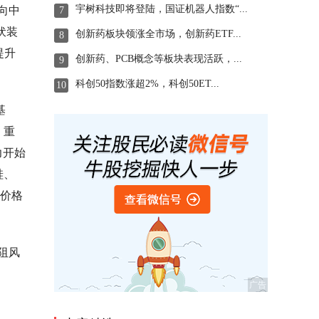
宇树科技即将登陆，国证机器人指数“...
度向中
7
伏装
创新药板块领涨全市场，创新药ETF...
8
提升
创新药、PCB概念等板块表现活跃，...
9
科创50指数涨超2%，科创50ET...
10
基
。重
力开始
硅、
源价格
阻风