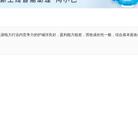
长源电力行业内竞争力的护城河良好，盈利能力较差，营收成长性一般，综合基本面各