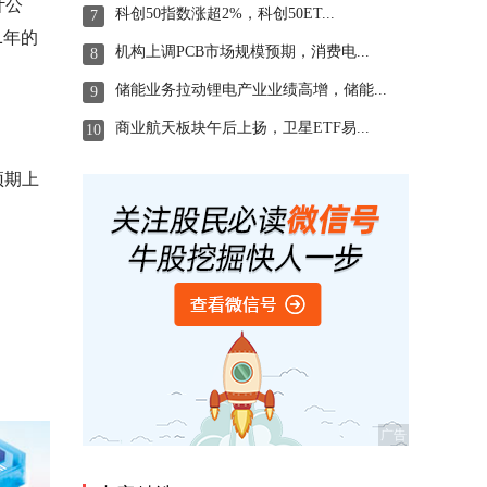
计公
科创50指数涨超2%，科创50ET...
7
21年的
机构上调PCB市场规模预期，消费电...
8
储能业务拉动锂电产业业绩高增，储能...
9
商业航天板块午后上扬，卫星ETF易...
10
预期上