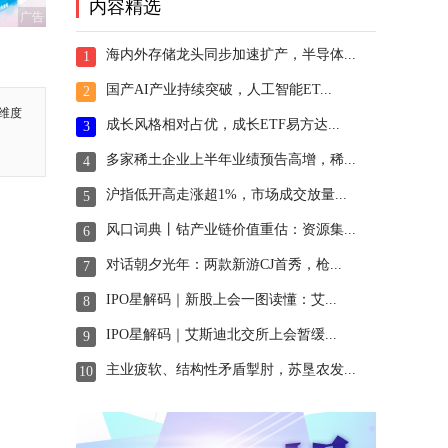
内容精选
广告
海内外存储龙头同步加速扩产，半导体...
1
国产AI产业持续突破，人工智能ET...
2
维度
成长风格相对占优，成长ETF易方达...
3
多家稀土企业上半年业绩预告高增，稀...
4
沪指低开高走涨超1%，市场成交放量...
5
风口词典丨钴产业链价值重估：资源集...
6
对话朝夕光年：两款新游CJ首秀，枪...
7
IPO星解码｜新股上会一图读懂：艾...
8
IPO星解码｜艾斯迪北交所上会暂缓...
9
主业疲软、结构性矛盾掣肘，苏垦农发...
10