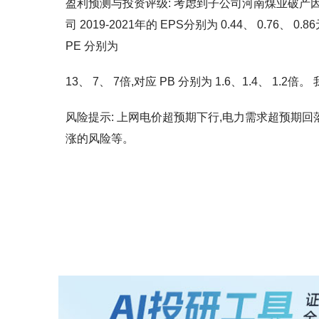
盈利预测与投资评级: 考虑到子公司河南煤业破产因素影
司 2019-2021年的 EPS分别为 0.44、 0.76、 0.
PE 分别为
13、 7、 7倍,对应 PB 分别为 1.6、1.4、 1
风险提示: 上网电价超预期下行,电力需求超预期回
涨的风险等。