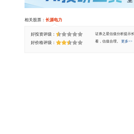
相关股票：
长源电力
好投资评级：
证券之星估值分析提示
看，估值合理。
更多>>
好价格评级：