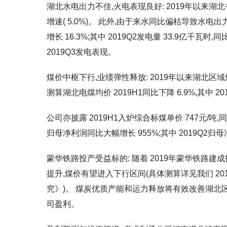
湖北水电出力不佳,火电表现良好: 2019年以来湖北
增速( 5.0%)。 此外,由于来水同比偏枯导致水电出
增长 16.3%;其中 2019Q2发电量 33.9亿千瓦
2019Q3发电表现。
煤价中枢下行,业绩弹性释放: 2019年以来湖北区域
测算湖北电煤均价 2019H1同比下降 6.9%,其中 2
公司亦披露 2019H1入炉综合标煤单价 747元/吨,同比
归母净利润同比大幅增长 955%;其中 2019Q2归母净利
蒙华铁路投产受益标的: 随着 2019年蒙华铁路
提升,煤价有望进入下行区间(具体测算详见我们 2
究》)。 煤炭优质产能和运力释放将有效改善湖北
司盈利。