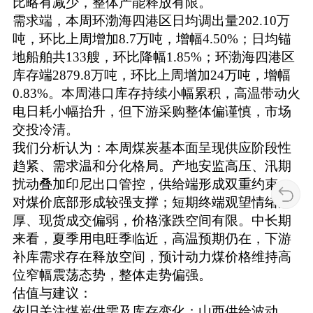
比略有减少，整体产能释放有限。
需求端，本周环渤海四港区日均调出量202.10万
吨，环比上周增加8.7万吨，增幅4.50%；日均锚
地船舶共133艘，环比降幅1.85%；环渤海四港区
库存端2879.8万吨，环比上周增加24万吨，增幅
0.83%。本周港口库存持续小幅累积，高温带动火
电日耗小幅抬升，但下游采购整体偏谨慎，市场
交投冷清。
我们分析认为：本周煤炭基本面呈现供应阶段性
趋紧、需求温和分化格局。产地安监高压、汛期
扰动叠加印尼出口管控，供给端形成双重约束，
对煤价底部形成较强支撑；短期终端观望情绪浓
厚、现货成交偏弱，价格涨跌空间有限。中长期
来看，夏季用电旺季临近，高温预期仍在，下游
补库需求存在释放空间，预计动力煤价格维持高
位窄幅震荡态势，整体走势偏强。
估值与建议：
依旧关注煤炭供需及库存变化；山西供给波动，