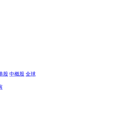
港股
中概股
全球
演