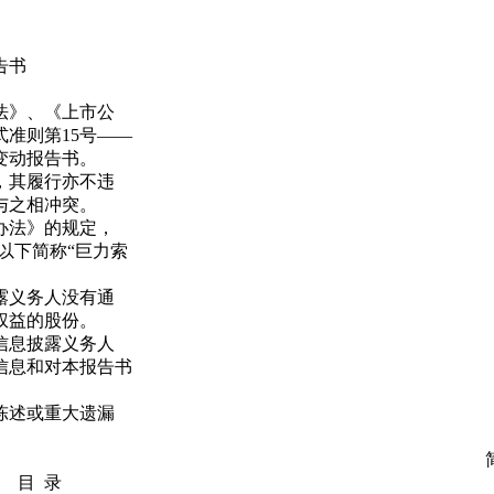
告书
法》、《上市公
准则第15号——
变动报告书。
，其履行亦不违
与之相冲突。
办法》的规定，
以下简称“巨力索
露义务人没有通
权益的股份。
信息披露义务人
信息和对本报告书
陈述或重大遗漏
公司 简式权益变动
录