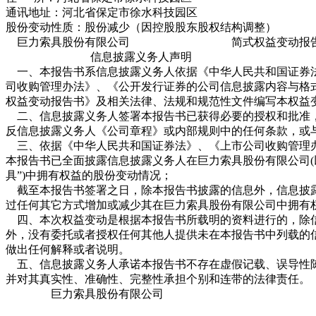
通讯地址：河北省保定市徐水科技园区
股份变动性质：股份减少（因控股股东股权结构调整）
巨力索具股份有限公司 简式权益变动报
信息披露义务人声明
一、本报告书系信息披露义务人依据《中华人民共和国证券
司收购管理办法》、《公开发行证券的公司信息披露内容与格式
权益变动报告书》及相关法律、法规和规范性文件编写本权益
二、信息披露义务人签署本报告书已获得必要的授权和批准
反信息披露义务人《公司章程》或内部规则中的任何条款，或
三、依据《中华人民共和国证券法》、《上市公司收购管理
本报告书已全面披露信息披露义务人在巨力索具股份有限公司(
具”)中拥有权益的股份变动情况；
截至本报告书签署之日，除本报告书披露的信息外，信息披
过任何其它方式增加或减少其在巨力索具股份有限公司中拥有
四、本次权益变动是根据本报告书所载明的资料进行的，除
外，没有委托或者授权任何其他人提供未在本报告书中列载的
做出任何解释或者说明。
五、信息披露义务人承诺本报告书不存在虚假记载、误导性
并对其真实性、准确性、完整性承担个别和连带的法律责任。
巨力索具股份有限
目 