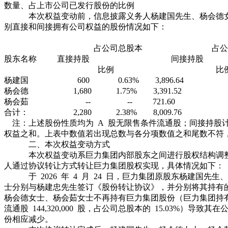
数量、占上市公司已发行股份的比例
本次权益变动前，信息披露义务人杨建国先生、杨会德女
别直接和间接拥有公司权益的股份情况如下：
单位：
占公司总股本 占公司总
股东名称 直接持股 间接
比例 比例
杨建国 600 0.63% 3,896.64 4.06
杨会德 1,680 1.75% 3,391.52 3.5
杨会茹 -- -- 721.60 0.75%
合计： 2,280 2.38% 8,009.76 8.34%
注：上述股份性质均为 A 股无限售条件流通股；间接持股
权益之和。上表中数值若出现总数与各分项数值之和尾数不符
二、本次权益变动方式
本次权益变动系巨力集团内部股东之间进行股权结构调整
人通过协议转让方式转让巨力集团股权实现，具体情况如下：
于 2026 年 4 月 24 日，巨力集团原股东杨建国先生
士分别与杨建忠先生签订《股份转让协议》，并分别将其持有
杨会德女士、杨会茹女士不再持有巨力集团股份（巨力集团持
流通股 144,320,000 股，占公司总股本的 15.03%）导致
份相应减少。