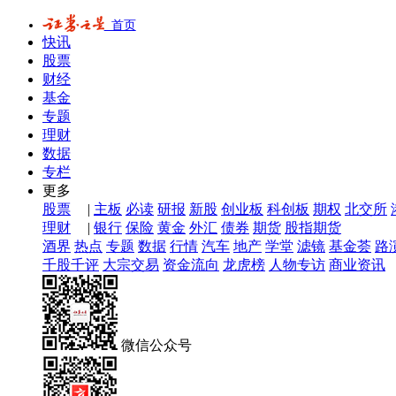
首页
快讯
股票
财经
基金
专题
理财
数据
专栏
更多
股票
|
主板
必读
研报
新股
创业板
科创板
期权
北交所
理财
|
银行
保险
黄金
外汇
债券
期货
股指期货
酒界
热点
专题
数据
行情
汽车
地产
学堂
滤镜
基金荟
路
千股千评
大宗交易
资金流向
龙虎榜
人物专访
商业资讯
微信公众号