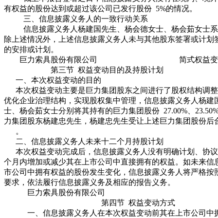
有权益的股份达到或超过该公司已发行股份 5%的情况。
三、信息披露义务人的一致行动关系
信息披露义务人杨建国先生、杨会德女士、杨会茹女士系
除上述情况外，上述信息披露义务人未与其他股东签署或计划
的安排或计划。
巨力索具股份有限公司 简式权益变动
第三节 权益变动目的及持股计划
一、本次权益变动的目的
本次权益变动主要是巨力集团股东之间进行了股权结构调整
优化企业治理结构，实现股权集中管理，信息披露义务人杨建
士、杨会茹女士分别将其持有的巨力集团股份 27.00%、23.50%
力集团股东杨建忠先生，杨建忠先生受让上述巨力集团股份后
。
二、信息披露义务人未来十二个月持股计划
本次权益变动完成后，信息披露义务人没有明确计划、协议
个月内增加或减少其在上市公司中直接拥有的权益。如未来信
市公司中拥有权益的股份发生变化，信息披露义务人将严格按
要求，依法履行信息披露义务及相应的报告义务。
巨力索具股份有限公司 
第四节 权益变动方式
一、信息披露义务人在本次权益变动前其在上市公司中拥