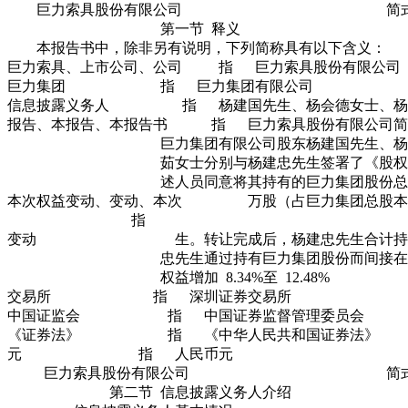
巨力索具股份有限公司 简式权益
第一节 释义
本报告书中，除非另有说明，下列简称具有以下含义：
巨力索具、上市公司、公司 指 巨力索具股份有限公司
巨力集团 指 巨力集团有限公司
信息披露义务人 指 杨建国先生、杨会德女士、杨
报告、本报告、本报告书 指 巨力索具股份有限公司简
巨力集团有限公司股东杨建国先生、杨会德
茹女士分别与杨建忠先生签署了《股权转让
述人员同意将其持有的巨力集团股份总计 20,2
本次权益变动、变动、本次 万股（占巨力集团总股本的 5
指
变动 生。转让完成后，杨建忠先生合计持有
忠先生通过持有巨力集团股份而间接在公
权益增加 8.34%至 12.48%
交易所 指 深圳证券交易所
中国证监会 指 中国证券监督管理委员会
《证券法》 指 《中华人民共和国证券法》
元 指 人民币元
巨力索具股份有限公司 简式权益
第二节 信息披露义务人介绍