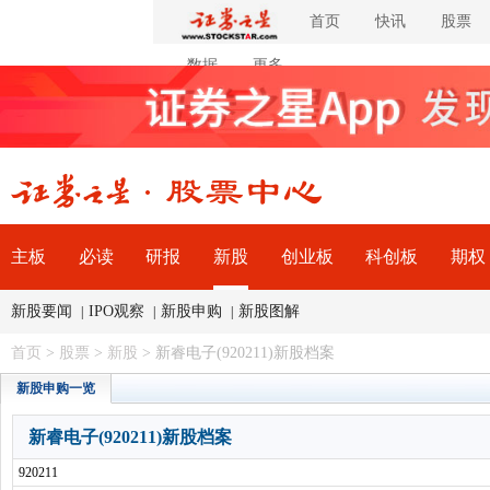
首页
快讯
股票
数据
更多
主板
必读
研报
新股
创业板
科创板
期权
新股要闻
IPO观察
新股申购
新股图解
|
|
|
首页
>
股票
>
新股
> 新睿电子(920211)新股档案
新股申购一览
新睿电子(920211)新股档案
920211