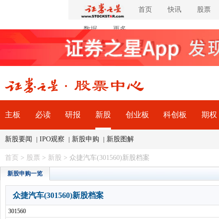
首页
快讯
股票
数据
更多
主板
必读
研报
新股
创业板
科创板
期权
新股要闻
IPO观察
新股申购
新股图解
|
|
|
首页
>
股票
>
新股
> 众捷汽车(301560)新股档案
新股申购一览
众捷汽车(301560)新股档案
301560