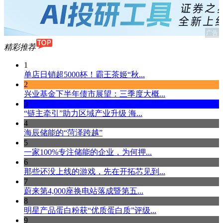
广告
精彩推荐
1
单店日销超5000杯！霸王茶姬“秋...
2
兴业基金下半年债市展望：三季度大概...
3
“链主牵引”助力区域产业升级 海...
4
海辰储能的“菏泽跨越”
5
一家100%专注储能的企业，为何押...
6
那些还没上线的游戏，先在开拓芯见到...
7
蔚来第4,000座换电站落成暨第五...
8
明星产品蛋白粉获“优质蛋白质”评级...
9