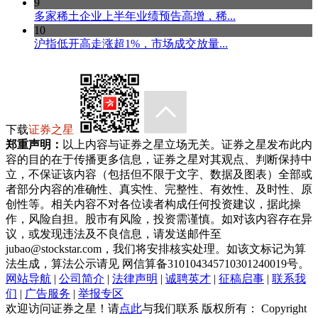
9
多家稀土企业上半年业绩预告高增，稀...
10
沪指低开高走涨超1%，市场成交放量...
下载
证券之星
郑重声明：
以上内容与证券之星立场无关。证券之星发布此内
容的目的在于传播更多信息，证券之星对其观点、判断保持中
立，不保证该内容（包括但不限于文字、数据及图表）全部或
者部分内容的准确性、真实性、完整性、有效性、及时性、原
创性等。相关内容不对各位读者构成任何投资建议，据此操
作，风险自担。股市有风险，投资需谨慎。如对该内容存在异
议，或发现违法及不良信息，请发送邮件至
jubao@stockstar.com，我们将安排核实处理。如该文标记为算
法生成，算法公示请见 网信算备310104345710301240019号。
网站导航
|
公司简介
|
法律声明
|
诚聘英才
|
征稿启事
|
联系我
们
|
广告服务
|
举报专区
欢迎访问证券之星！请
点此
与我们联系 版权所有： Copyright