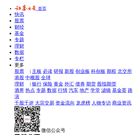
首页
快讯
股票
财经
基金
专题
理财
数据
专栏
更多
股票
|
主板
必读
研报
新股
创业板
科创板
期权
北交所
港股
中概股
全球
理财
|
银行
保险
黄金
外汇
债券
期货
股指期货
酒界
热点
专题
数据
行情
汽车
地产
学堂
滤镜
基金荟
路
演
千股千评
大宗交易
资金流向
龙虎榜
人物专访
商业资讯
微信公众号