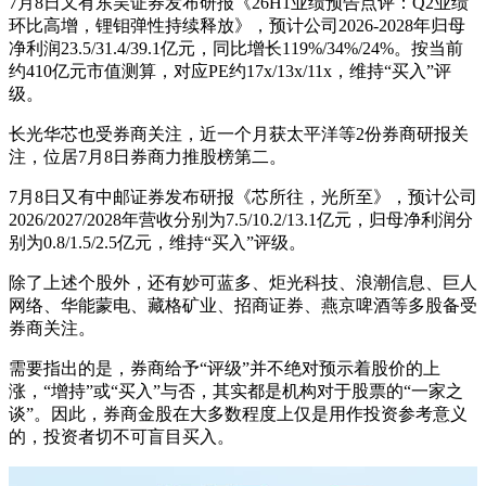
7月8日又有东吴证券发布研报《26H1业绩预告点评：Q2业绩
环比高增，锂钼弹性持续释放》，预计公司2026-2028年归母
净利润23.5/31.4/39.1亿元，同比增长119%/34%/24%。按当前
约410亿元市值测算，对应PE约17x/13x/11x，维持“买入”评
级。
长光华芯也受券商关注，近一个月获太平洋等2份券商研报关
注，位居7月8日券商力推股榜第二。
7月8日又有中邮证券发布研报《芯所往，光所至》，预计公司
2026/2027/2028年营收分别为7.5/10.2/13.1亿元，归母净利润分
别为0.8/1.5/2.5亿元，维持“买入”评级。
除了上述个股外，还有妙可蓝多、炬光科技、浪潮信息、巨人
网络、华能蒙电、藏格矿业、招商证券、燕京啤酒等多股备受
券商关注。
需要指出的是，券商给予“评级”并不绝对预示着股价的上
涨，“增持”或“买入”与否，其实都是机构对于股票的“一家之
谈”。因此，券商金股在大多数程度上仅是用作投资参考意义
的，投资者切不可盲目买入。