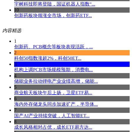
宇树科技即将登陆，国证机器人指数“...
10
创新药板块领涨全市场，创新药ETF...
内容精选
1
创新药、PCB概念等板块表现活跃，...
2
科创50指数涨超2%，科创50ET...
3
机构上调PCB市场规模预期，消费电...
4
储能业务拉动锂电产业业绩高增，储能...
5
商业航天板块午后上扬，卫星ETF易...
6
海内外存储龙头同步加速扩产，半导体...
7
国产AI产业持续突破，人工智能ET...
8
成长风格相对占优，成长ETF易方达...