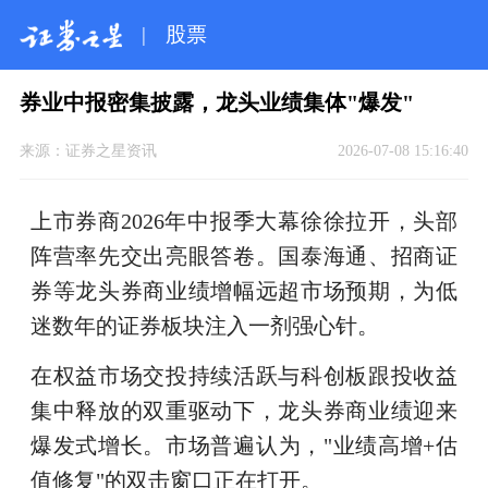
|
股票
券业中报密集披露，龙头业绩集体"爆发"
来源：
证券之星资讯
2026-07-08 15:16:40
上市券商2026年中报季大幕徐徐拉开，头部
阵营率先交出亮眼答卷。国泰海通、招商证
券等龙头券商业绩增幅远超市场预期，为低
迷数年的证券板块注入一剂强心针。
在权益市场交投持续活跃与科创板跟投收益
集中释放的双重驱动下，龙头券商业绩迎来
爆发式增长。市场普遍认为，"业绩高增+估
值修复"的双击窗口正在打开。