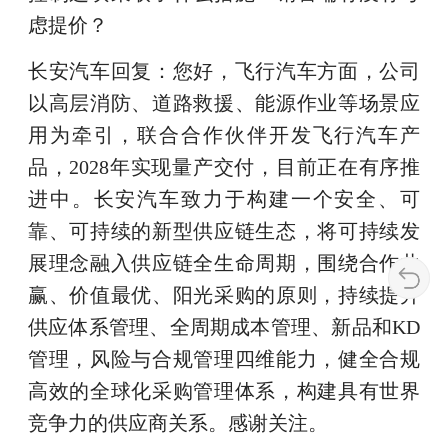
虑提价？
长安汽车回复：您好，飞行汽车方面，公司
以高层消防、道路救援、能源作业等场景应
用为牵引，联合合作伙伴开发飞行汽车产
品，2028年实现量产交付，目前正在有序推
进中。长安汽车致力于构建一个安全、可
靠、可持续的新型供应链生态，将可持续发
展理念融入供应链全生命周期，围绕合作共
赢、价值最优、阳光采购的原则，持续提升
供应体系管理、全周期成本管理、新品和KD
管理，风险与合规管理四维能力，健全合规
高效的全球化采购管理体系，构建具有世界
竞争力的供应商关系。感谢关注。