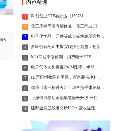
内容精选
广告
科创创业ETF易方达（159781...
1
化工库存周期有望修复，化工行业ET...
2
电子化学品、元件等成长板块表现强势...
3
面各
多家创新药企中报实现扭亏为盈，创新...
4
MLCC迎来涨价潮，消费电子ETF...
5
电子气体龙头再度20CM涨停，半导...
6
H1再陷增收降利困局，新泉股份净利...
7
借势《这一秒过火》！华帝携手张凌赫...
8
上海银行移动金融渠道融合升级 开启...
9
建邦金属三战港交所IPO：营收猛涨...
10