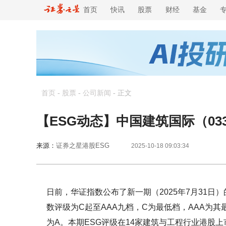
首页
快讯
股票
财经
基金
首页
-
股票
-
公司新闻
-
正文
【ESG动态】中国建筑国际（03
来源：
证券之星港股ESG
2025-10-18 09:03:34
日前，华证指数公布了新一期（2025年7月31日）
数评级为C起至AAA九档，C为最低档，AAA为其最
为A。本期ESG评级在14家建筑与工程行业港股