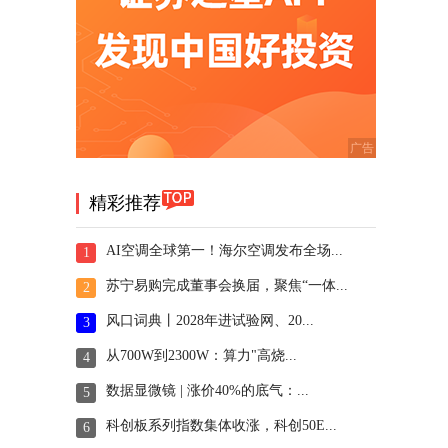
精彩推荐
AI空调全球第一！海尔空调发布全场...
1
苏宁易购完成董事会换届，聚焦“一体...
2
风口词典丨2028年进试验网、20...
3
从700W到2300W：算力"高烧...
4
数据显微镜 | 涨价40%的底气：...
5
科创板系列指数集体收涨，科创50E...
6