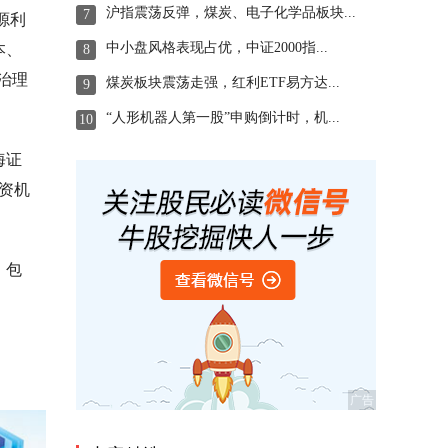
沪指震荡反弹，煤炭、电子化学品板块...
7
源利
中小盘风格表现占优，中证2000指...
本、
8
治理
煤炭板块震荡走强，红利ETF易方达...
9
“人形机器人第一股”申购倒计时，机...
10
海证
资机
，包