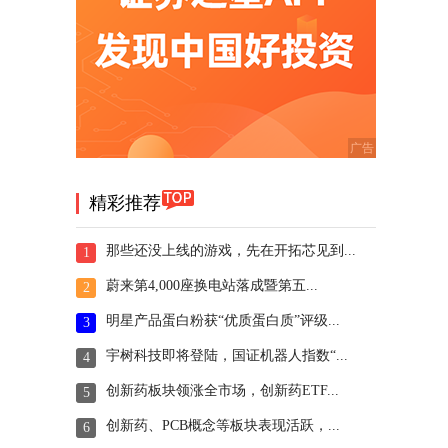
精彩推荐
那些还没上线的游戏，先在开拓芯见到...
1
蔚来第4,000座换电站落成暨第五...
2
明星产品蛋白粉获“优质蛋白质”评级...
3
宇树科技即将登陆，国证机器人指数“...
4
创新药板块领涨全市场，创新药ETF...
5
创新药、PCB概念等板块表现活跃，...
6