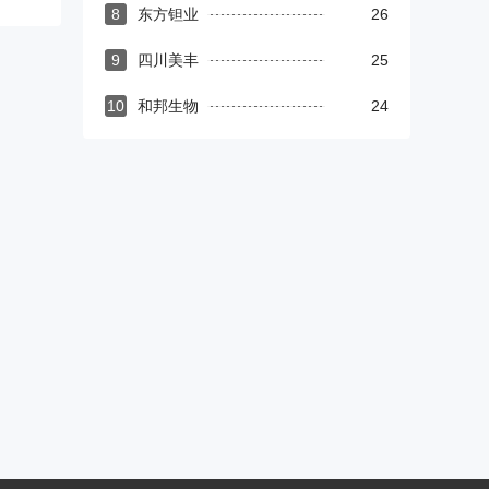
8
东方钽业
26
9
四川美丰
25
10
和邦生物
24