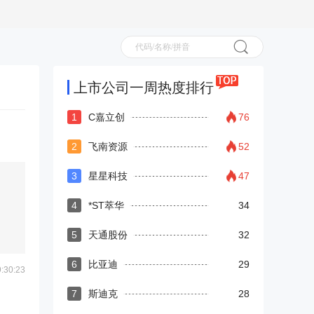
上市公司一周热度排行
1
C嘉立创
76
2
飞南资源
52
3
星星科技
47
4
*ST萃华
34
5
天通股份
32
6
比亚迪
29
30:23
7
斯迪克
28