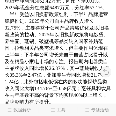
现归母净利润3062.42万元，同比下降0.01%。
2025年现金分红总额6487万元，分红率57.1%。
上半年受益以旧换新政策红利，下半年品牌运营
稳健推进。2025年公司自主品牌收入增长
32.75%，主要得益于公司产品策略优化及以旧换
新政策的拉动。2025年以旧换新政策将电饭煲、
养生壶、蒸锅、破壁机等品类纳入国家补贴范
围，拉动相关品类需求增长，但主要作用体现在
上半年；下半年公司增长来自于自营占比提升以
及在精品小家电市场的专注。报告期内电器类自
主品牌收入同比增长26.87%，其中蒸炖锅收入增
长35.3%至2.47亿，叠加养生壶同比增长21.7%至
1.24亿，此外包括电饭锅在内的多功能锅炉品类
收入同比大增134.76%至0.58亿元；烹饪具和饮具
在去年基数不高的背景下均实现40%以上增长，
品牌影响力有所提升。
毛利率提升叠加收入结构优化，公司盈利能力改
数据解析
工具
专题活动
善。2025年公司整体毛利率50.03%，同比提升