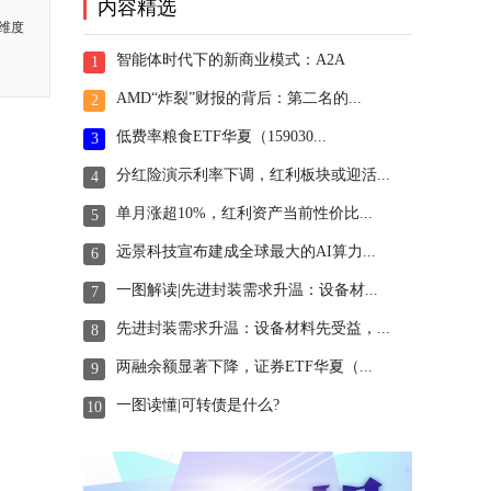
内容精选
维度
智能体时代下的新商业模式：A2A
1
AMD“炸裂”财报的背后：第二名的...
2
低费率粮食ETF华夏（159030...
3
分红险演示利率下调，红利板块或迎活...
4
单月涨超10%，红利资产当前性价比...
5
远景科技宣布建成全球最大的AI算力...
6
一图解读|先进封装需求升温：设备材...
7
先进封装需求升温：设备材料先受益，...
8
两融余额显著下降，证券ETF华夏（...
9
一图读懂|可转债是什么?
10