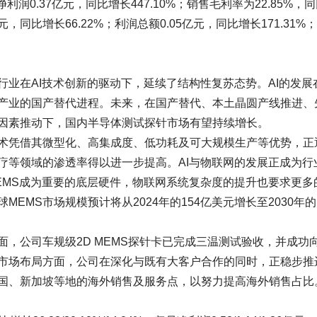
净利润0.37亿元，同比增长447.10%；销售毛利率为22.85%，
亿元，同比增长66.22%；利润总额0.05亿元，同比增长171.31%
业在AI技术创新的驱动下，延续了结构性复苏态势。AI的发展
产业的国产替代进程。未来，在国产替代、本土晶圆产线推进、
因素推动下，国内半导体测试探针市场有望持续增长。
技术凭借其微型化、高集成度、低功耗及可大规模生产等优势，正
疗等领域的渗透率得以进一步提高。AI与物联网的发展正成为行
EMS成为重要的底层硬件，物联网系统复杂度的提升也要求更多
EMS市场规模预计将从2024年的154亿美元增长至2030年的1
，公司车规级2D MEMS探针卡已完成三温测试验收，并成功
在市场布局方面，公司在深化与既有大客户合作的同时，正稳步推
国、新加坡等地的海外销售及服务点，以努力提高海外销售占比