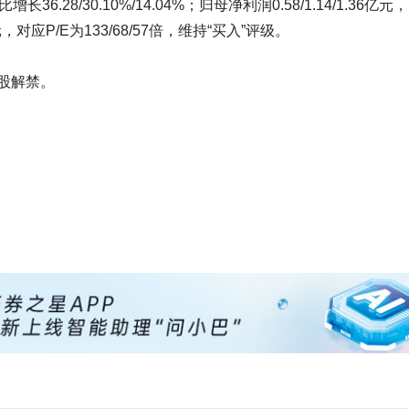
比增长36.28/30.10%/14.04%；归母净利润0.58/1.14/1.36亿
0.9元，对应P/E为133/68/57倍，维持“买入”评级。
股解禁。