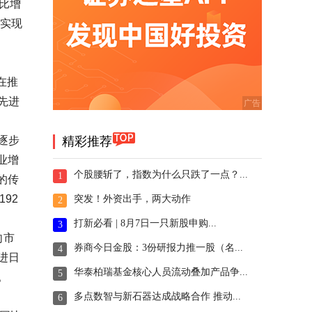
同比增
；实现
在推
先进
逐步
精彩推荐
业增
个股腰斩了，指数为什么只跌了一点？...
1
的传
92
突发！外资出手，两大动作
2
打新必看 | 8月7日一只新股申购...
3
向市
券商今日金股：3份研报力推一股（名...
4
进日
华泰柏瑞基金核心人员流动叠加产品争...
5
。
多点数智与新石器达成战略合作 推动...
6