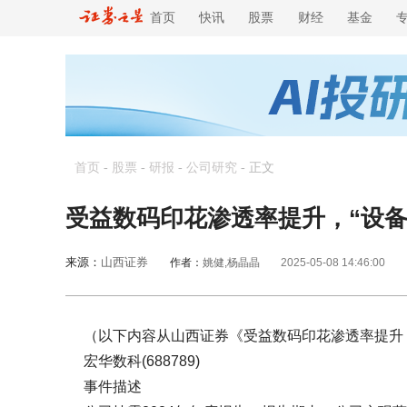
首页
快讯
股票
财经
基金
首页
-
股票
-
研报
-
公司研究
-
正文
受益数码印花渗透率提升，“设备
来源：
山西证券
作者：
姚健,杨晶晶
2025-05-08 14:46:00
（以下内容从山西证券《受益数码印花渗透率提升，
宏华数科(688789)
事件描述