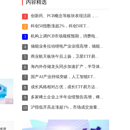
内容精选
创新药、PCB概念等板块表现活跃，...
1
科创50指数涨超2%，科创50ET...
2
机构上调PCB市场规模预期，消费电...
3
储能业务拉动锂电产业业绩高增，储能...
4
商业航天板块午后上扬，卫星ETF易...
5
海内外存储龙头同步加速扩产，半导体...
6
国产AI产业持续突破，人工智能ET...
7
成长风格相对占优，成长ETF易方达...
8
多家稀土企业上半年业绩预告高增，稀...
9
广告
沪指低开高走涨超1%，市场成交放量...
10
维度