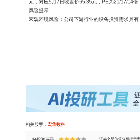
元，对应5月7日收盘价65.35元，PE为21/17/1
风险提示
宏观环境风险：公司下游行业的设备投资需求具有
相关股票：
宏华数科
好投资评级：
证券之星估值分析提示