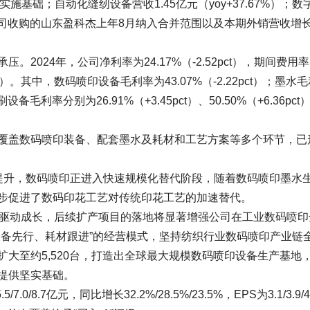
施基础；自动化缝纫设备营收1.45亿元（yoy+37.67%）；数
主要系公司收购的山东盈科杰上年8月纳入合并范围以及本期外销营收增
024年，公司净利率为24.17%（-2.52pct），期间费用率
59pct）。其中，数码喷印设备毛利率为43.07%（-2.22pct）；墨水
备毛利率分别为26.91%（+3.45pct）、50.50%（+6.36pct
覆盖数码喷印装备、配套墨水及耗材和工艺方案等多个环节，已
提升，数码喷印正进入快速规模化替代阶段，随着数码喷印墨水
步促进了数码印花工艺对传统印花工艺的加速替代。
式驱动成长，后续扩产项目的落地将显著增强公司在工业数码喷印
设备先行、耗材跟进”的经营模式，坚持纺织行业数码喷印产业链
大至约5,520台，打造出全球最大规模数码喷印设备生产基地
提供坚实基础。
/8.7亿元，同比增长32.2%/28.5%/23.5%，EPS为3.1/3.9/4