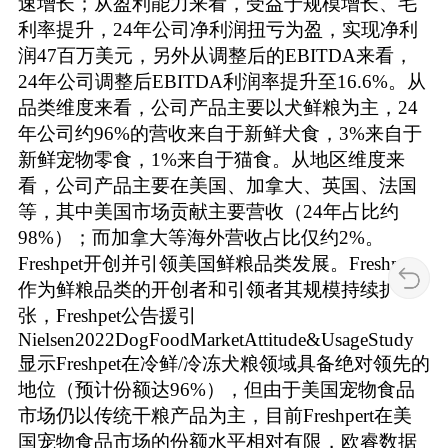
速增长；从盈利能力来看，受益于规模增长、毛
利率提升，24年公司净利润扭亏为盈，实现净利
润47百万美元，另外从调整后的EBITDA来看，
24年公司调整后EBITDA利润率提升至16.6%。从
品类维度来看，公司产品主要以犬鲜粮为主，24
年公司约96%的营收来自于新鲜犬食，3%来自于
新鲜宠物零食，1%来自于猫食。从地区维度来
看，公司产品主要在美国、加拿大、英国、法国
等，其中美国市场贡献主要营收（24年占比约
98%）；而加拿大等海外营收占比仅约2%。
Freshpet开创并引领美国鲜粮品类发展。Freshpet
作为鲜粮品类的开创者和引领者其规模持续扩
张，Freshpet公告援引
Nielsen2022DogFoodMarketAttitude&UsageStudy
显示Freshpet在冷鲜/冷冻犬粮领域具备绝对领先的
地位（预计份额达96%），但由于美国宠物食品
市场仍以传统干粮产品为主，目前Freshpert在美
国宠物食品市场的份额水平相对有限，欧睿数据