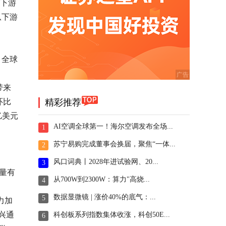
于下游
从下游
，全球
带来
环比
精彩推荐
亿美元
AI空调全球第一！海尔空调发布全场...
1
苏宁易购完成董事会换届，聚焦“一体...
2
风口词典丨2028年进试验网、20...
3
货量有
从700W到2300W：算力"高烧...
4
数据显微镜 | 涨价40%的底气：...
5
力加
兴通
科创板系列指数集体收涨，科创50E...
6