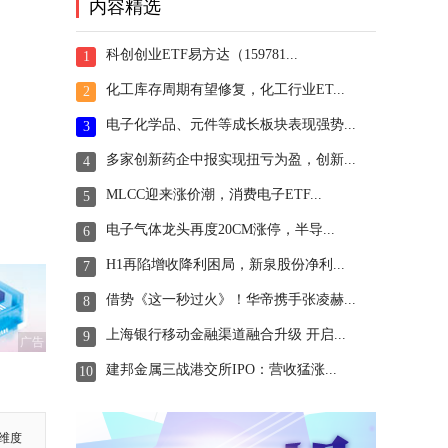
内容精选
科创创业ETF易方达（159781...
1
化工库存周期有望修复，化工行业ET...
2
电子化学品、元件等成长板块表现强势...
3
多家创新药企中报实现扭亏为盈，创新...
4
MLCC迎来涨价潮，消费电子ETF...
5
电子气体龙头再度20CM涨停，半导...
6
H1再陷增收降利困局，新泉股份净利...
7
借势《这一秒过火》！华帝携手张凌赫...
8
上海银行移动金融渠道融合升级 开启...
9
广告
建邦金属三战港交所IPO：营收猛涨...
10
维度