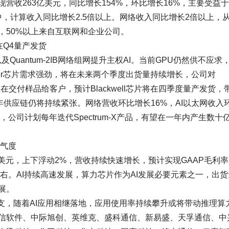
营收263亿美元，同比增长154%，环比增长16%，主要受益
其中，计算收入同比增长2.5倍以上。网络收入同比增长2倍以上，
，50%以上来自互联网和企业公司。
将在Q4量产发货
Quantum-2IB网络组网提升主权AI。当前GPU仍然供不应求
per芯片需求强劲，将在未来两个季度出货量持续增长，公司对
正在交付样品给客户，预计Blackwell芯片将在四季度量产发货，
供应链仍将持续紧张。网络营收环比增长16%，AI以太网收入
用，公司计划每年迭代Spectrum-X产品，有望在一年内产生数十
景气度
亿美元，上下浮动2%，营收持续快速增长，预计实现GAAP毛利率
%左右。AI持续高速发展，算力芯片作为AI发展必要元素之一，出
展。
开支，随着AI应用相继落地，应用使用率持续攀升或将带动推理算
信软件、中际旭创、英维克、盛科通信、新易盛、天孚通信、中