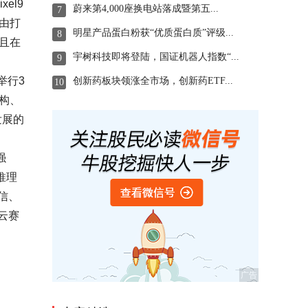
el9
蔚来第4,000座换电站落成暨第五...
7
自由打
明星产品蛋白粉获“优质蛋白质”评级...
8
并且在
宇树科技即将登陆，国证机器人指数“...
9
举行3
创新药板块领涨全市场，创新药ETF...
10
架构、
发展的
强
推理
信、
云赛