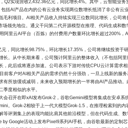
告，Q2实现营收2,432.36亿元，同比增长4%。其中，云智能业务
看，包括AI产品在内的公有云业务实现两位数增长抵消了非公有云
低毛利项目。AI相关产品收入持续实现三位数同比增长，公司将
持市场领先地位。通义千问第二代开源模型在推理、代码生成和数
阿里云AI平台（百炼）的付费用户数量环比增长超过200%，A
9亿元，同比增长98.75%，环比增长17.35%，公司将继续投资于
增长。从中长期来看，公司预计阿里云的整体收入（不包括阿里
长，此后或将逐步加速。公司表示下游对传统CPU云计算需求相
，目前客户对AI相关产品的需求仍然十分强劲，一旦上线新的服务
求有所放缓或减弱，未来收入预期增长的一半将由AI产品推动。
二季度相似的水平。
大会召开在即xAI发布Grok-2，谷歌Gemini模型将集成在安卓系
2mini。Grok-2相较于上一代大模型Grok-1.5，在推理检索到的
解等评测集上的表现均能比肩其他前沿模型，但在代码生成、数
 by Google活动上发布Pixel9系列AI手机，由谷歌最新的定制