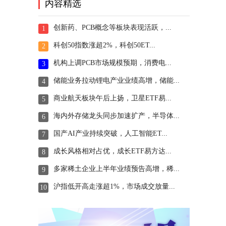
内容精选
创新药、PCB概念等板块表现活跃，...
1
科创50指数涨超2%，科创50ET...
2
机构上调PCB市场规模预期，消费电...
3
储能业务拉动锂电产业业绩高增，储能...
4
商业航天板块午后上扬，卫星ETF易...
5
海内外存储龙头同步加速扩产，半导体...
6
国产AI产业持续突破，人工智能ET...
7
成长风格相对占优，成长ETF易方达...
8
多家稀土企业上半年业绩预告高增，稀...
9
沪指低开高走涨超1%，市场成交放量...
10