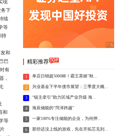
实现
业务下
持续
学等
I持
研发和
巴巴
精彩推荐
对有
单店日销超5000杯！霸王茶姬“秋...
1
器，
此
兴业基金下半年债市展望：三季度大概...
2
“链主牵引”助力区域产业升级 海...
3
统
海辰储能的“菏泽跨越”
4
内容和
一家100%专注储能的企业，为何押...
5
学等
芯片
那些还没上线的游戏，先在开拓芯见到...
6