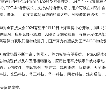
运行多模态Gemini Nano模型的处理器。Gemini不仅集成在Pix
penAI的GPT-4o语音模式，支持实时语音对话，用户可以在对话中
，将Gemini直接集成到系统的构造之中。AI模型加速迭代，
为全联接大会2024有望于9月19日上海世博中心开展，届时将
，围绕AI、应用智能化战略、AI基础设施如鲲鹏、昇腾开发体系
高端算力获取门槛持续提升，国产算力有望成为国产AIGC持续
AI商业场景不断丰富，机器人、算力板块有望受益。下游AI需求
模型持续迭代以及AI应用相继落地，应用使用率持续攀升或将带动
的：宝信软件、中际旭创、英维克、盛科通信、新易盛、天孚通
科技、光迅科技、华工科技、华丰科技、网宿科技、烽火通信、
中美贸易摩擦。