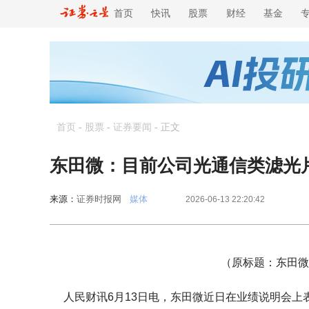
首页
快讯
股票
财经
基金
首页
-
股票
-
证券要闻
-
正文
东田微：目前公司光通信类滤光
来源：
证券时报网
媒体
2026-06-13 22:20:42
（原标题：东田微
人民财讯6月13日电，东田微近日在业绩说明会