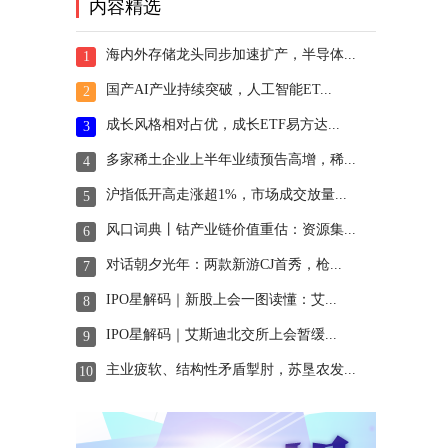
内容精选
海内外存储龙头同步加速扩产，半导体...
1
国产AI产业持续突破，人工智能ET...
2
成长风格相对占优，成长ETF易方达...
3
多家稀土企业上半年业绩预告高增，稀...
4
沪指低开高走涨超1%，市场成交放量...
5
风口词典丨钴产业链价值重估：资源集...
6
对话朝夕光年：两款新游CJ首秀，枪...
7
IPO星解码｜新股上会一图读懂：艾...
8
IPO星解码｜艾斯迪北交所上会暂缓...
9
主业疲软、结构性矛盾掣肘，苏垦农发...
10