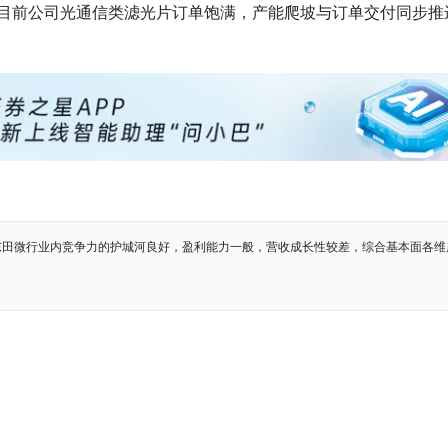
目前公司光通信类滤光片订单饱满，产能爬坡与订单交付同步推
东田微行业内竞争力的护城河良好，盈利能力一般，营收成长性较差，综合基本面各维