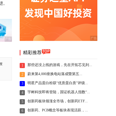
进。
广告
精彩推荐
度
那些还没上线的游戏，先在开拓芯见到...
1
蔚来第4,000座换电站落成暨第五...
2
明星产品蛋白粉获“优质蛋白质”评级...
3
宇树科技即将登陆，国证机器人指数“...
4
创新药板块领涨全市场，创新药ETF...
5
创新药、PCB概念等板块表现活跃，...
6