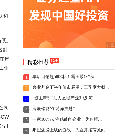
队和
拓展。
名副
在建
精彩推荐
工业
单店日销超5000杯！霸王茶姬“秋...
1
兴业基金下半年债市展望：三季度大概...
2
“链主牵引”助力区域产业升级 海...
3
公司
海辰储能的“菏泽跨越”
4
5GW
一家100%专注储能的企业，为何押...
5
公司
那些还没上线的游戏，先在开拓芯见到...
6