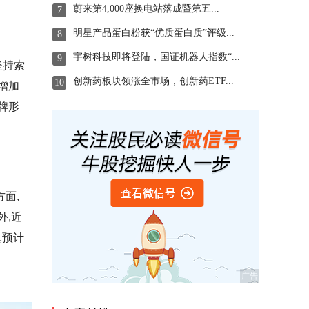
蔚来第4,000座换电站落成暨第五...
7
明星产品蛋白粉获“优质蛋白质”评级...
8
宇树科技即将登陆，国证机器人指数“...
9
坚持索
创新药板块领涨全市场，创新药ETF...
10
增加
牌形
面,
外,近
,预计