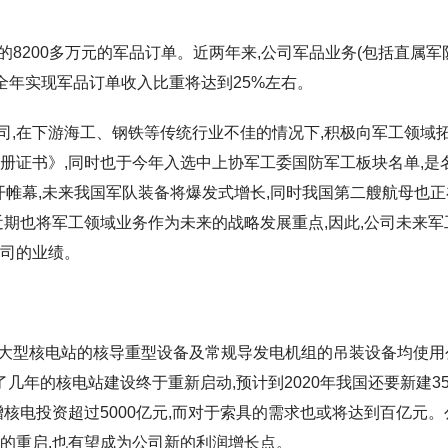
订的8200多万元的军品订单。近两年来,公司军品业务(包括直属军
年全年实现军品订单收入比重将达到25%左右。
司,在下游海工、钢铁等传统行业不佳的情况下,积极向军工领域
注册证书》,同时也于今年入选中上协军工委国防军工板块名单,是
开帷幕,未来我国军队装备将爆发式增长,同时我国第二艘航母也正
近期也将军工领域业务作为未来的战略发展重点,因此,公司未来军
公司的业绩。
家大型核电站的核导重型设备及常规导发电机组的吊装设备均使用
了几年的核电站建设终于重新启动,预计到2020年我国还要新建3
新增核电投资超过5000亿元,而对于索具的需求也或将达到百亿元。
的重启,也有望成为公司新的利润增长点。