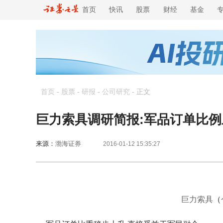
首页
快讯
股票
财经
基金
首页
-
股票
-
研报
-
公司研究
-
正文
巨力索具调研简报:军品订单比例
来源：
渤海证券
2016-01-12 15:35:27
巨力索具
（