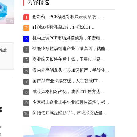
内容精选
创新药、PCB概念等板块表现活跃，...
1
广告
科创50指数涨超2%，科创50ET...
2
机构上调PCB市场规模预期，消费电...
3
储能业务拉动锂电产业业绩高增，储能...
4
维度
商业航天板块午后上扬，卫星ETF易...
5
海内外存储龙头同步加速扩产，半导体...
6
国产AI产业持续突破，人工智能ET...
7
成长风格相对占优，成长ETF易方达...
8
多家稀土企业上半年业绩预告高增，稀...
9
套
沪指低开高走涨超1%，市场成交放量...
10
事
李