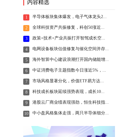
内容精选
半导体板块集体爆发，电子气体龙头2...
1
全球科技资产共振修复，科创50涨近...
2
政策+技术+产业共振打开智驾成长空...
3
电网设备板块估值修复与催化空间并存...
4
海外智算中心建设浪潮打开国内储能增...
5
中证消费电子主题指数今日涨近5%，...
6
市场风格显著分化，价值ETF易方达...
7
科技成长板块延续强势表现，成长10...
8
港股云厂商业绩表现强劲，恒生科技指...
9
中小盘风格集体走强，两只半导体细分...
10