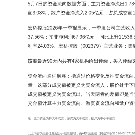
5月7日的资金流向数据方面，主力资金净流出1.73亿
额3.08%，散户资金净流入2.05亿元，占总成交额19
宏桥控股2026年一季报显示，一季度公司主营收入40
37.56%；扣非净利润67.96亿元，同比上升11536
利率24.03%。宏桥控股（002379）主营业
该股最近90天内共有4家机构给出评级，买入评级
资金流向名词解释：指通过价格变化反推资金流向
量，这部分成交额被定义为资金流入，股价处于下
成交额被定义为资金流出。当天两者的差额即是当
交金额计算主力资金流向、游资资金流向和散户资
注：主力资金为特大单成交，游资为大单成交，散户为中小单成交
以上内容为证券之星据公开信息整理，由AI算法生成（网信算备3101043457103