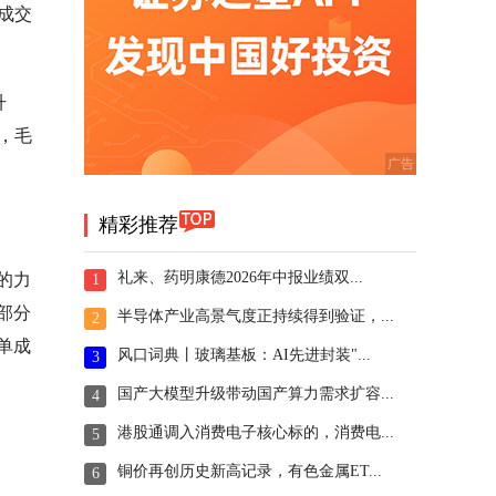
总成交
升
元，毛
精彩推荐
礼来、药明康德2026年中报业绩双...
的力
1
部分
半导体产业高景气度正持续得到验证，...
2
单成
风口词典丨玻璃基板：AI先进封装"...
3
国产大模型升级带动国产算力需求扩容...
4
港股通调入消费电子核心标的，消费电...
5
铜价再创历史新高记录，有色金属ET...
6