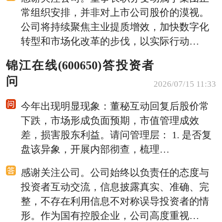
常组织安排，并非对上市公司股价的漠视。
公司将持续聚焦主业提质增效，加快数字化
转型和市场化改革的步伐，以实际行动…
锦江在线(600650)答投资者
问
2026/07/15 11:33
今年出现明显现象：董秘互动回复后股价常
下跌，市场形成负面预期，市值管理成效
差，损害股东利益。请问管理层： 1. 是否复
盘该异象，开展内部彻查，梳理…
感谢关注公司。公司始终以负责任的态度与
投资者互动交流，信息披露真实、准确、完
整，不存在利用信息不对称误导投资者的情
形。作为国有控股企业，公司高度重视…