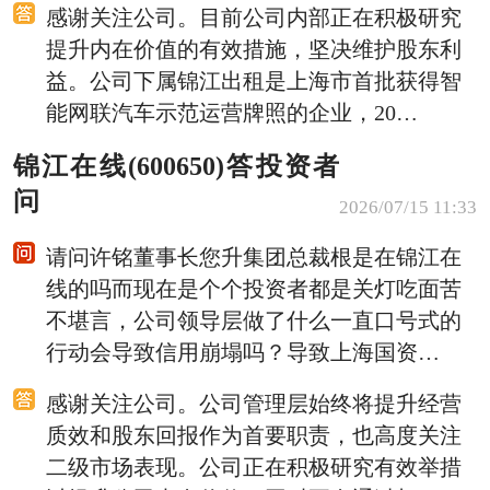
感谢关注公司。目前公司内部正在积极研究
提升内在价值的有效措施，坚决维护股东利
益。公司下属锦江出租是上海市首批获得智
能网联汽车示范运营牌照的企业，20…
锦江在线(600650)答投资者
问
2026/07/15 11:33
请问许铭董事长您升集团总裁根是在锦江在
线的吗而现在是个个投资者都是关灯吃面苦
不堪言，公司领导层做了什么一直口号式的
行动会导致信用崩塌吗？导致上海国资…
感谢关注公司。公司管理层始终将提升经营
质效和股东回报作为首要职责，也高度关注
二级市场表现。公司正在积极研究有效举措