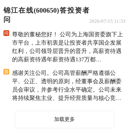
锦江在线(600650)答投资者
问
2026/07/15 11:33
尊敬的董秘您好！ 公司为上海国资委旗下上
市平台，上市初衷是让投资者共享国企发展
红利，公司领导层晋升的晋升，高薪资待遇
的高薪资待遇年薪资待遇137万都…
感谢关注公司。公司高管薪酬严格遵循公
平、公正、透明的原则，经董事会及薪酬委
员会审议，并参考行业水平确定。公司未来
将持续聚焦主业、提升经营质量与核心竞…
加载更多