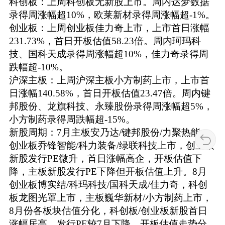
科创板：上周科创板无新股上市。周内达梦数据
录得周涨幅超10%，欧莱新材录得周涨幅超-1%。
创业板：上周创业板佳力奇上市，上市首日涨幅
231.73%，首日开板估值58.23倍。周内珂玛科
技、国科天成录得周涨幅超10%，佳力奇录得周
跌幅超-10%。
沪深主板：上周沪深主板小方制药上市，上市首
日涨幅140.58%，首日开板估值23.47倍。周内键
邦股份、龙旗科技、永臻股份录得周涨幅超5%，
小方制药录得周跌幅超-15%。
新股周期：7月主板安乃达/键邦股份/力聚热能，
创业板乔锋智能/科力装备/绿联科技上市，创业板
新股发行PE微升，首日涨幅高企，开板估值下
降，主板新股发行PE下降但开板估值上升。8月
创业板博实结/科玛科技/国科天成/佳力奇，科创
板龙图光罩上市，主板巍华新材/小方制药上市，
8月份各板块估值分化，科创板/创业板新股首日
涨幅居高，发行PE较7月下降，开板估值走势分