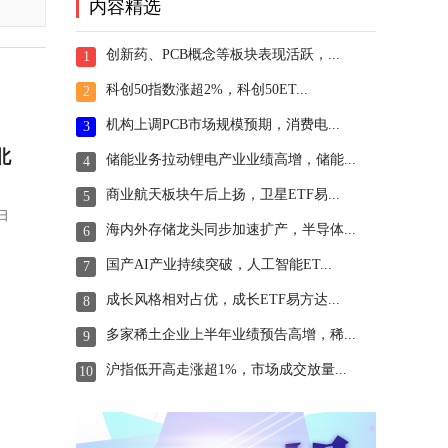
内容精选
创新药、PCB概念等板块表现活跃，...
1
科创50指数涨超2%，科创50ET...
2
机构上调PCB市场规模预期，消费电...
3
北
储能业务拉动锂电产业业绩高增，储能...
4
商业航天板块午后上扬，卫星ETF易...
5
日
海内外存储龙头同步加速扩产，半导体...
6
国产AI产业持续突破，人工智能ET...
7
成长风格相对占优，成长ETF易方达...
8
多家稀土企业上半年业绩预告高增，稀...
9
沪指低开高走涨超1%，市场成交放量...
10