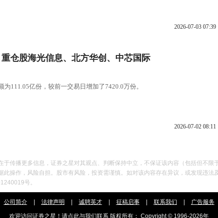
2026-07-03 07:39
万份，重仓股海光信息、北方华创、中芯国际
为111.05亿份，较前一交易日增加了7420.0万份。
2026-07-02 08:11
在于传播更多信息，证券之星对其观点、判断保持中立，不保证该内容（包括但不限
作，风险自担。股市有风险，投资需谨慎。如对该内容存在异议，或发现违法及不良信息，请
240019号。
公司简介
|
法律声明
|
诚聘英才
|
征稿启事
|
联系我们
|
广告服务
欢迎访问证券之星！请
点此
与我们联系 版权所有： Copyright © 1996-
2026年