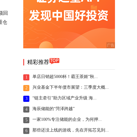
额回
重仓
精彩推荐
单店日销超5000杯！霸王茶姬“秋...
1
兴业基金下半年债市展望：三季度大概...
2
“链主牵引”助力区域产业升级 海...
3
海辰储能的“菏泽跨越”
4
一家100%专注储能的企业，为何押...
5
那些还没上线的游戏，先在开拓芯见到...
6