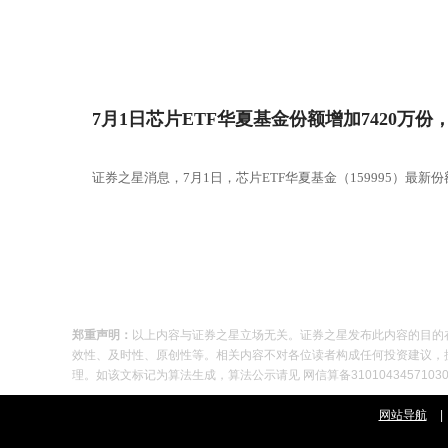
7月1日芯片ETF华夏基金份额增加7420
证券之星消息，7月1日，芯片ETF华夏基金（159995）最新份额
郑重声明：
以上内容与证券之星立场无关。证券之星发布此内容的目的
效性、及时性、原创性等。相关内容不对各位读者构成任何投资建议，据此操
理。如该文标记为算法生成，算法公示请见 网信算备310104345710301
网站导航
|