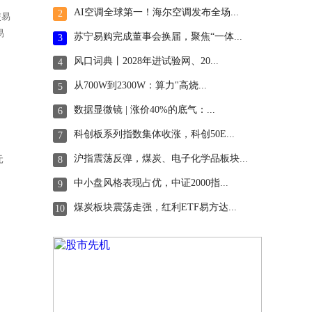
AI空调全球第一！海尔空调发布全场...
2
交易
易
苏宁易购完成董事会换届，聚焦“一体...
3
风口词典丨2028年进试验网、20...
4
从700W到2300W：算力"高烧...
5
数据显微镜 | 涨价40%的底气：...
6
科创板系列指数集体收涨，科创50E...
7
沪指震荡反弹，煤炭、电子化学品板块...
元
8
中小盘风格表现占优，中证2000指...
9
煤炭板块震荡走强，红利ETF易方达...
10