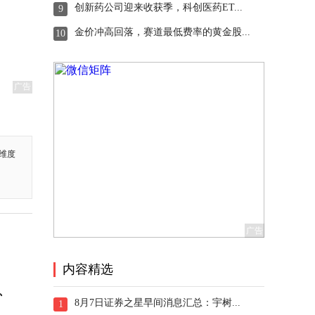
创新药公司迎来收获季，科创医药ET...
9
金价冲高回落，赛道最低费率的黄金股...
10
广告
维度
内容精选
、
8月7日证券之星早间消息汇总：宇树...
1