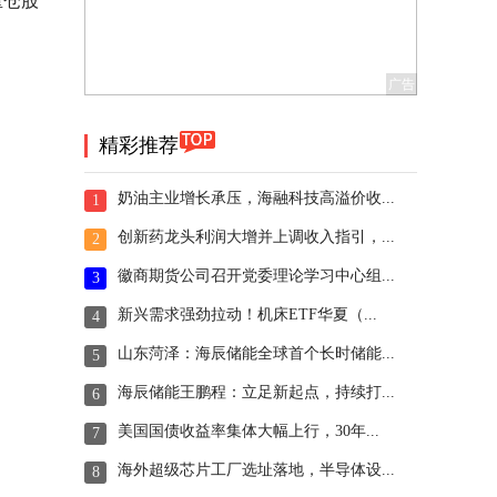
重仓股
精彩推荐
奶油主业增长承压，海融科技高溢价收...
1
创新药龙头利润大增并上调收入指引，...
2
徽商期货公司召开党委理论学习中心组...
3
新兴需求强劲拉动！机床ETF华夏（...
4
山东菏泽：海辰储能全球首个长时储能...
5
海辰储能王鹏程：立足新起点，持续打...
6
美国国债收益率集体大幅上行，30年...
7
海外超级芯片工厂选址落地，半导体设...
8