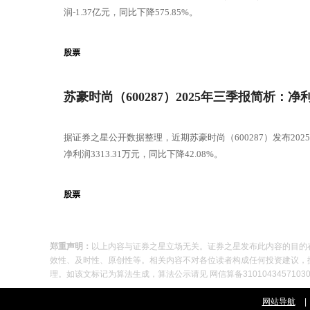
润-1.37亿元，同比下降575.85%。
股票
苏豪时尚（600287）2025年三季报简析：
据证券之星公开数据整理，近期苏豪时尚（600287）发布202
净利润3313.31万元，同比下降42.08%。
股票
郑重声明：
以上内容与证券之星立场无关。证券之星发布此内容的目的
效性、及时性、原创性等。相关内容不对各位读者构成任何投资建议，据此操
理。如该文标记为算法生成，算法公示请见 网信算备310104345710301
网站导航
|