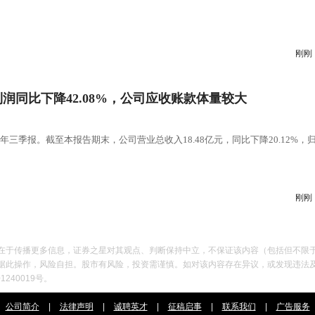
刚刚
净利润同比下降42.08%，公司应收账款体量较大
5年三季报。截至本报告期末，公司营业总收入18.48亿元，同比下降20.12%，
刚刚
在于传播更多信息，证券之星对其观点、判断保持中立，不保证该内容（包括但不限
作，风险自担。股市有风险，投资需谨慎。如对该内容存在异议，或发现违法及不良信息，请
240019号。
公司简介
|
法律声明
|
诚聘英才
|
征稿启事
|
联系我们
|
广告服务