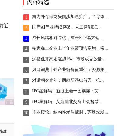
内容精选
海内外存储龙头同步加速扩产，半导体...
1
前近
国产AI产业持续突破，人工智能ET...
2
成长风格相对占优，成长ETF易方达...
3
多家稀土企业上半年业绩预告高增，稀...
4
沪指低开高走涨超1%，市场成交放量...
5
风口词典丨钴产业链价值重估：资源集...
6
对话朝夕光年：两款新游CJ首秀，枪...
7
IPO星解码｜新股上会一图读懂：艾...
8
IPO星解码｜艾斯迪北交所上会暂缓...
广告
9
主业疲软、结构性矛盾掣肘，苏垦农发...
10
维度