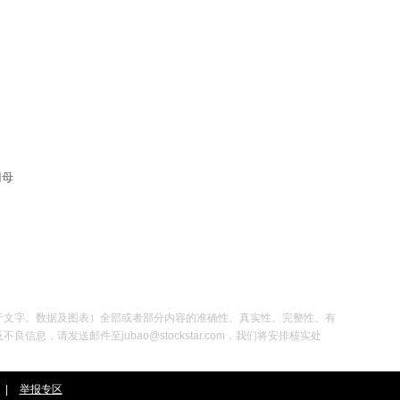
归母
于文字、数据及图表）全部或者部分内容的准确性、真实性、完整性、有
发送邮件至jubao@stockstar.com，我们将安排核实处
|
举报专区