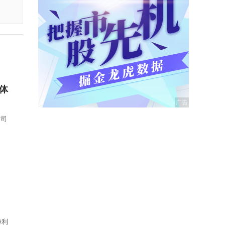
款体
公司
净利