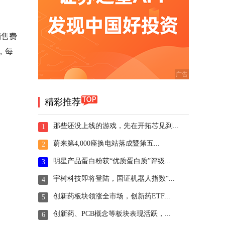
销售费
，每
精彩推荐
那些还没上线的游戏，先在开拓芯见到...
1
蔚来第4,000座换电站落成暨第五...
2
明星产品蛋白粉获“优质蛋白质”评级...
3
宇树科技即将登陆，国证机器人指数“...
4
创新药板块领涨全市场，创新药ETF...
5
创新药、PCB概念等板块表现活跃，...
6