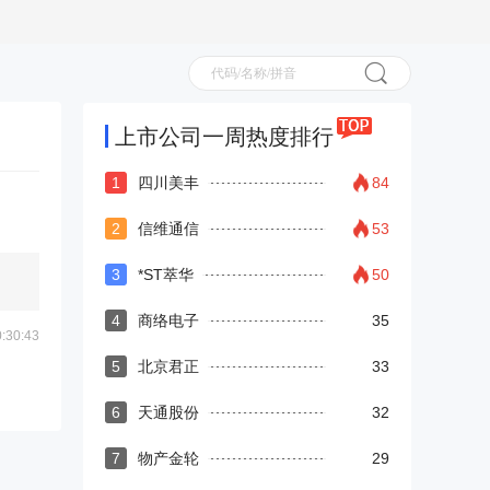
上市公司一周热度排行
1
四川美丰
84
2
信维通信
53
3
*ST萃华
50
4
商络电子
35
30:43
5
北京君正
33
6
天通股份
32
7
物产金轮
29