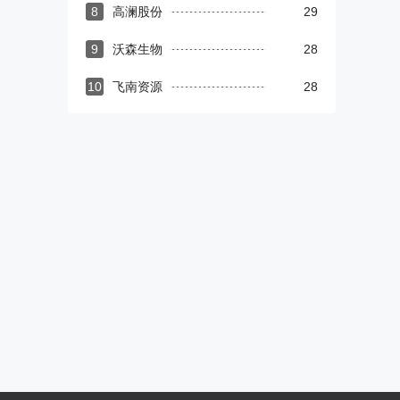
8
高澜股份
29
9
沃森生物
28
10
飞南资源
28