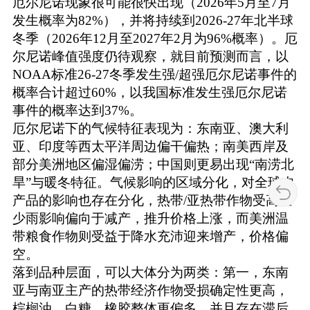
厄尔尼诺现象很可能很快出现（2026年5月至7月
发生概率为82%），并将持续到2026-27年北半球
冬季（2026年12月至2027年2月为96%概率）。厄
尔尼诺峰值强度仍待观察，就目前预测而言，以
NOAA标准26-27冬季发生强/超强厄尔尼诺事件的
概率合计超过60%，以我国标准发生强厄尔尼诺
事件的概率达到37%。
厄尔尼诺下的气候特征表现为：东南亚、澳大利
亚、印度等西太平洋周边偏干偏热；南美西岸及
部分美洲地区偏湿偏涝；中国则更易出现“南涝北
旱”与暖冬特征。气候影响的区域分化，对全球农
产品的影响也存在分化，热带/亚热带作物受高温
少雨影响偏向于减产，推升价格上涨，而美洲温
带粮食作物则受益于降水充沛迎来增产，价格偏
空。
落到品种层面，可以大体分为两类：第一，东南
亚与南亚主产的热带经济作物受损确定性更高，
棕榈油、白糖、橡胶整体更偏多，并且存在滞后