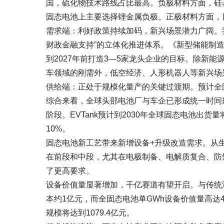
国，硫化物技术路线占比最高。负极材料方面，硅
固态电池上主要选择锂金属负极。正极材料方面，
需求端：利好政策持续加码，新兴场景潜力广阔。
财政金融支持”的立体化推进体系。《新型储能制
到2027年前打造3—5家龙头企业的目标。除新能
车领域的刚需外，低空经济、人形机器人等新兴场
供给端：正处于规模化量产的关键过渡期。预计全
综合来看，全球头部电池厂与车企已形成统一时间规
阶段。EVTank预计到2030年全球固态电池出货
10%。
固态电池新工艺带来新增设备+升级改造需求。从
在前段和中段，尤其在电极制备、电解质复合、防
了更高要求。
设备价值量显著增加，千亿赛道有望开启。与传统
本约1亿元，而全固态电池单GWh设备价值量高达4
规模将达到1079.4亿元。