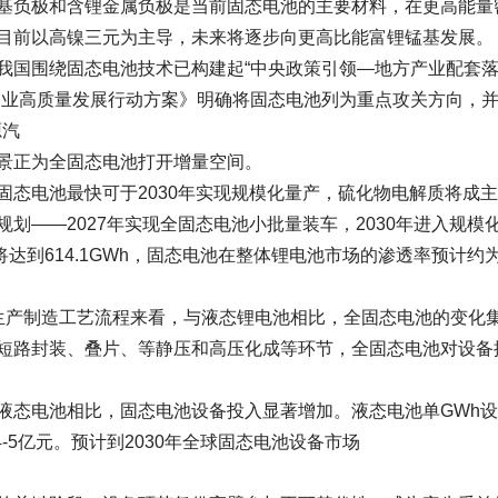
基负极和含锂金属负极是当前固态电池的主要材料，在更高能量
目前以高镍三元为主导，未来将逐步向更高比能富锂锰基发展。
我国围绕固态电池技术已构建起“中央政策引领—地方产业配套
造业高质量发展行动方案》明确将固态电池列为重点攻关方向，
源汽
景正为全固态电池打开增量空间。
固态电池最快可于2030年实现规模化量产，硫化物电解质将成
划——2027年实现全固态电池小批量装车，2030年进入规模
量将达到614.1GWh，固态电池在整体锂电池市场的渗透率预计约
生产制造工艺流程来看，与液态锂电池相比，全固态电池的变化
短路封装、叠片、等静压和高压化成等环节，全固态电池对设备
液态电池相比，固态电池设备投入显著增加。液态电池单GWh
-5亿元。预计到2030年全球固态电池设备市场