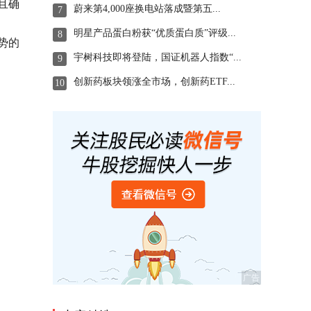
且确
蔚来第4,000座换电站落成暨第五...
7
明星产品蛋白粉获“优质蛋白质”评级...
8
势的
宇树科技即将登陆，国证机器人指数“...
9
创新药板块领涨全市场，创新药ETF...
10