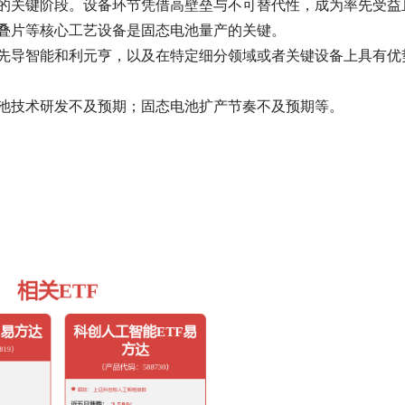
的关键阶段。设备环节凭借高壁垒与不可替代性，成为率先受益
叠片等核心工艺设备是固态电池量产的关键。
先导智能和利元亨，以及在特定细分领域或者关键设备上具有优
池技术研发不及预期；固态电池扩产节奏不及预期等。