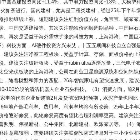
国基建投资同比+11.4%，其中电力投资同比+13%，大模型
续如火如荼进行。国内建材，尤其是工程类建材，经过25年下半年
愿推动继续上涨。短期建议关注红利价值方向，兔宝宝、顾家家
居、中国交通建设等。其次关注能涨价的顺周期品种，中国巨石
等。再次是受益于海外需求扩张的科技方向，上海港湾、中国巨
2）科技方面，AI硬件投资方兴未艾，十五五期间科技自立自强
。建议关注洁净室工程板块，受益于计算、存储、面板价格的上
议关注玻纤板块，受益于rubin ultra逐渐放量，三代电子
太空光伏板块的上海港湾，公司在商业卫星能源系统和空间钙钛
上，随着模型和算力的匹配，26年智能家电有望快速发展，建议
10-100阶段的清洁机器人企业石头科技。（3）消费方面，前2
居家电的代表企业反馈前2月发货情况略超预期，水泥产量也同比
。26年地产链毛利率、费用率、利润率均将有所改善。25年上半年
价格逐渐修复，此轮修复高度有望比合理利润率更高。建议关注
普照明、伟星新材、公牛集团、北新建材、欧派家居等。（4）
补库意愿较弱，需要继续关注美联储预防式降息对于中小企业和