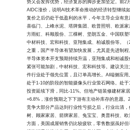
势又会发挥优势，经济复苏的脚步更加坚定。前2月中
AIDC涨价，说明AI技术革命推动的经济转型继
复价之后仍处于低盈利的水平，今年主导企业有意
喜临门、上峰水泥、塔牌集团、欧普照明、欧派家
方雨虹、科顺股份、三棵树、坚朗五金、中国联塑
中材科技、宏和科技、亚翔集成、柏诚股份等。（
之重，国产半导体有望加快发展，尤其是先进制程
半导体资本开支预期持续升温，亚翔集成和柏诚股份。建
紧张可能加剧，中材科技、宏和科技等。建议关注
件行业处于领先位置，且订单高增长。AI端侧应用
处于1-10的阶段的智能摄像头行业萤石网络。处于
投资延续下滑，同比-11%。但地产链装修建材家
+6.8%，涨价预期之下下游有主动补库存的意愿
竞争大部分产品达到行业性亏损之后，行业出清，
树、顾家家居、箭牌家居、兔宝宝、奥普科技、欧
方面，美国成屋销售仍比较疲软，零售数据虽好但