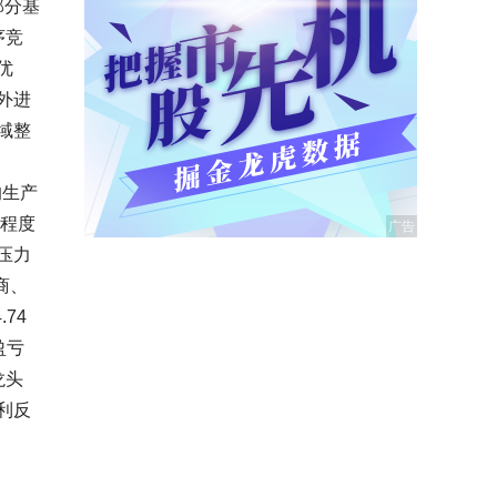
部分基
序竞
优
外进
域整
的生产
同程度
压力
商、
74
盈亏
龙头
利反