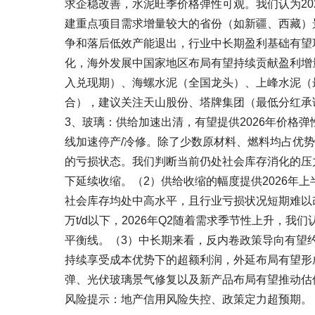
求企稳改善，水泥旺季价格弹性可观。我们认为20
建重点项目需求增量较大的省份（如新疆、西藏）
争和落后低效产能退出，行业中长期盈利基础有望
化，海外发展中国家地区布局有望持续贡献盈利增
入兑现期）、海螺水泥（全国龙头）、上峰水泥（
合），建议关注天山股份、塔牌集团（最低分红承
3、玻璃：供给加速出清，有望提供2026年价格
线加速停产/冷修。除了少数原材料、燃料均占优
的亏损状态。我们判断当前仍处社会库存消化的压
下延续收缩。（2）供给收缩的幅度提供2026年
社会库存均处中高水平，且行业亏损状况短期难以改善
万t/d以下，2026年Q2随着需求季节性上升，
平衡线。（3）中长期来看，反内卷政策导向有望
持续享受成本优势下的超额利润，外延布局有望形
弹、光伏玻璃景气修复以及新产品布局有望推动估
风险提示：地产信用风险失控、政策定力超预期。