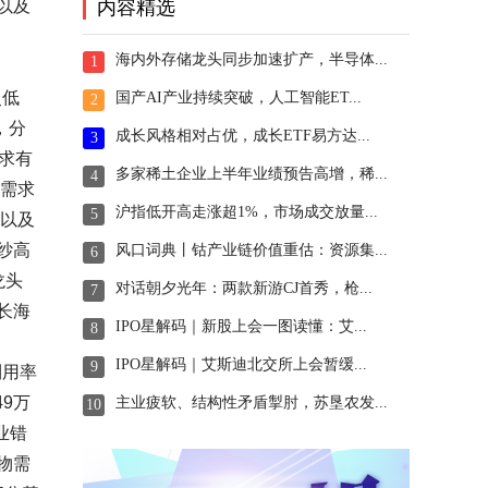
以及
内容精选
海内外存储龙头同步加速扩产，半导体...
1
史低
国产AI产业持续突破，人工智能ET...
2
，分
成长风格相对占优，成长ETF易方达...
3
需求有
多家稀土企业上半年业绩预告高增，稀...
4
纤需求
沪指低开高走涨超1%，市场成交放量...
5
塑以及
纱高
风口词典丨钴产业链价值重估：资源集...
6
龙头
对话朝夕光年：两款新游CJ首秀，枪...
7
长海
IPO星解码｜新股上会一图读懂：艾...
8
IPO星解码｜艾斯迪北交所上会暂缓...
9
利用率
9万
主业疲软、结构性矛盾掣肘，苏垦农发...
10
业错
物需