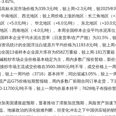
-3.82%。
水泥市场价格为339.3元/吨，较上周+2.3元/吨，较2025年
区、中南地区、西北地区；较上周价格上涨的地区：长三角地区（+10
（+5.0元/吨）、华北地区（+6.0元/吨）、东北地区（+10.0元
的地区：西南地区（-4.0元/吨）。本周全国样本企业平均水泥库位
6pct。全国样本企业平均水泥出货率（日发货率/在产产能）为31.5%，
璃：卓创资讯统计的全国浮法白玻原片平均价格为1193.8元/吨，较上周+1
统计的全国13省样本企业原片库存为6582万重箱，较上周-181万重
国内无碱粗纱市场企业价格基本稳定为主，周内多数厂报价暂稳，新价
直接纱市场主流成交价格在3500-3800元/吨不等，成交价格上一
，较上一周均价（3716）基本持平，同比缩减3.05%，较上一
主流产品G75价格短期暂报稳，周内多数厂前期合同订单走货，下
0-11700元/吨不等，较上一周均价基本持平；7628电子布报价
叠加美国通胀超预期，显著推动了滞胀加息预期，风险资产加速
益。地缘政治的演化较难判断，但变化冲击之下中国供应链的韧