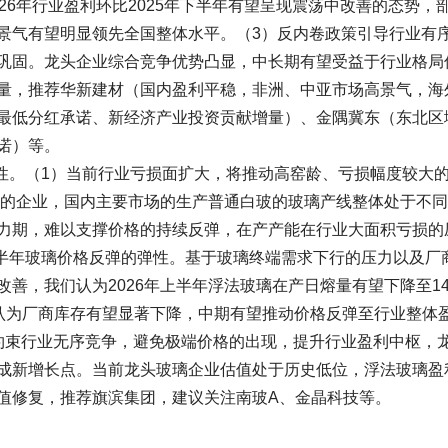
26年行业盈利环比2025年下半年有望呈现震荡中改善的态势，
景气有望明显领先全国整体水平。（3）反内卷政策引导行业有
巩固。龙头企业综合竞争优势凸显，中长期有望受益于行业格局
量，推荐华新建材（国内盈利平稳，非洲、中亚市场高景气，海
最低分红承诺、新经济产业投资贡献增量）、金隅冀东（东北区
诺）等。
弹性。（1）当前行业亏损面扩大，将推动高窑龄、亏损幅度较大
势的企业，国内主要市场的生产普通白玻的玻璃产线整体处于不
力期，难以支撑价格的持续反弹，在产产能在行业大面积亏损的
上半年玻璃价格反弹的弹性。基于玻璃终端需求下行的压力以及厂
，我们认为2026年上半年浮法玻璃在产日熔量有望下降至14.
我们认为厂商库存有望显著下降，中期有望推动价格反弹至行业整体
约束行业无序竞争，避免极端价格的出现，提升行业盈利中枢，
成新增长点。当前龙头玻璃企业估值处于历史低位，浮法玻璃盈
值修复，推荐旗滨集团，建议关注南玻A、金晶科技等。