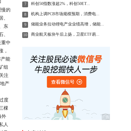
和
科创50指数涨超2%，科创50ET...
7
缓慢的
机构上调PCB市场规模预期，消费电...
8
居、
储能业务拉动锂电产业业绩高增，储能...
9
、东
石、
商业航天板块午后上扬，卫星ETF易...
10
是重中
涨，
布产能
矿组
关注
月地产
过度
三棵
海外
私人