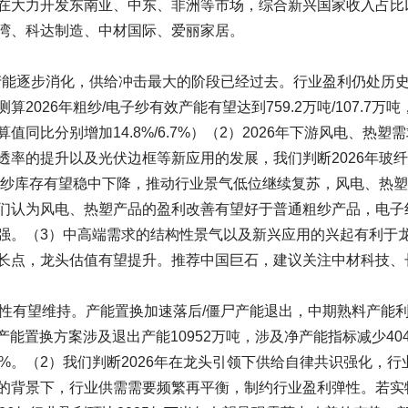
在大力开发东南亚、中东、非洲等市场，综合新兴国家收入占比
湾、科达制造、中材国际、爱丽家居。
增产能逐步消化，供给冲击最大的阶段已经过去。行业盈利仍处历
026年粗纱/电子纱有效产能有望达到759.2万吨/107.7万吨
测算值同比分别增加14.8%/6.7%）（2）2026年下游风电、热塑
透率的提升以及光伏边框等新应用的发展，我们判断2026年玻
业粗纱库存有望稳中下降，推动行业景气低位继续复苏，风电、热
们认为风电、热塑产品的盈利改善有望好于普通粗纱产品，电子
强。（3）中高端需求的结构性景气以及新兴应用的兴起有利于
长点，龙头估值有望提升。推荐中国巨石，建议关注中材科技、
续性有望维持。产能置换加速落后/僵尸产能退出，中期熟料产能
产能置换方案涉及退出产能10952万吨，涉及净产能指标减少404
2.5%。（2）我们判断2026年在龙头引领下供给自律共识强化，行
的背景下，行业供需需要频繁再平衡，制约行业盈利弹性。若实