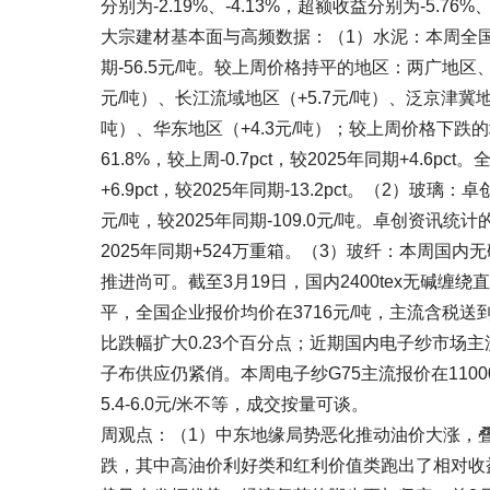
分别为-2.19%、-4.13%，超额收益分别为-5.76%、
大宗建材基本面与高频数据：（1）水泥：本周全国高标
期-56.5元/吨。较上周价格持平的地区：两广地
元/吨）、长江流域地区（+5.7元/吨）、泛京津冀地区
吨）、华东地区（+4.3元/吨）；较上周价格下跌
61.8%，较上周-0.7pct，较2025年同期+4.
+6.9pct，较2025年同期-13.2pct。（2）玻
元/吨，较2025年同期-109.0元/吨。卓创资讯
2025年同期+524万重箱。（3）玻纤：本周
推进尚可。截至3月19日，国内2400tex无碱缠绕
平，全国企业报价均价在3716元/吨，主流含税送到
比跌幅扩大0.23个百分点；近期国内电子纱市场
子布供应仍紧俏。本周电子纱G75主流报价在1100
5.4-6.0元/米不等，成交按量可谈。
周观点：（1）中东地缘局势恶化推动油价大涨，
跌，其中高油价利好类和红利价值类跑出了相对收