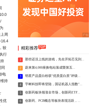
同
.0
/
为
较上周
6.4
箱，较
精彩推荐
执行
那些还没上线的游戏，先在开拓芯见到...
1
周持
周同
蔚来第4,000座换电站落成暨第五...
2
游电
明星产品蛋白粉获“优质蛋白质”评级...
3
暂维持
宇树科技即将登陆，国证机器人指数“...
4
创新药板块领涨全市场，创新药ETF...
5
下
性优
创新药、PCB概念等板块表现活跃，...
6